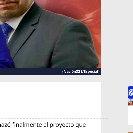
(Nación321/Especial)
Op
hazó finalmente el proyecto que