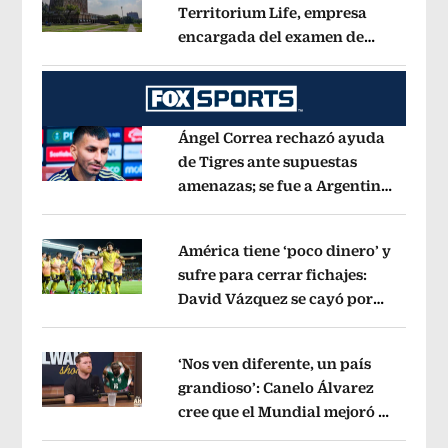
Territorium Life, empresa
encargada del examen de
Opens in new window
ingreso virtual
Opens in new window
Ángel Correa rechazó ayuda
de Tigres ante supuestas
amenazas; se fue a Argentina
Opens in new window
sin pago de River
Opens in new wind
América tiene ‘poco dinero’ y
sufre para cerrar fichajes:
David Vázquez se cayó por
Opens in new window
tema administrativo
Opens in new w
‘Nos ven diferente, un país
grandioso’: Canelo Álvarez
cree que el Mundial mejoró la
Opens in new window
imagen de México
Opens in new win