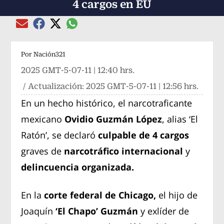
4 cargos en EU
Compartir el artículo actual mediante global
Compartir el artículo actual mediante Email
Compartir el artículo actual mediante Facebook
Compartir el artículo actual mediante Twitter
Por
Nación321
2025 GMT-5-07-11 | 12:40 hrs.
/ Actualización:
2025 GMT-5-07-11 | 12:56 hrs.
En un hecho histórico, el narcotraficante
mexicano
Ovidio Guzmán López
, alias ‘El
Ratón’, se declaró
culpable de 4 cargos
graves de
narcotráfico internacional
y
delincuencia organizada.
En la
corte federal de Chicago,
el hijo de
Joaquín
‘El Chapo’ Guzmán
y exlíder de