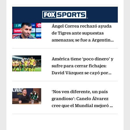
dice exintegrante del GIEI
Opens in 
Ángel Correa rechazó ayuda
de Tigres ante supuestas
amenazas; se fue a Argentina
Opens in new window
sin pago de River
Opens in new wind
América tiene ‘poco dinero’ y
sufre para cerrar fichajes:
David Vázquez se cayó por
Opens in new window
tema administrativo
Opens in new w
‘Nos ven diferente, un país
grandioso’: Canelo Álvarez
cree que el Mundial mejoró la
Opens in new window
imagen de México
Opens in new win