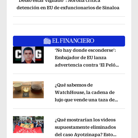
“Debió estar vigilado”: Noroña critica
detención en EU de exfuncionarios de Sinaloa
‘No hay donde esconderse’:
Embajador de EU lanza
advertencia contra ‘El Pelón’,
Opens in new window
hijastro del ‘Mencho’
Opens in new w
¿Qué sabemos de
WatchHouse, la cadena de
lujo que vende una taza de
Opens in new window
café en 560 pesos?
Opens in new win
¿Qué mostrarían los videos
supuestamente eliminados
del caso Ayotzinapa? Esto
Opens in new window