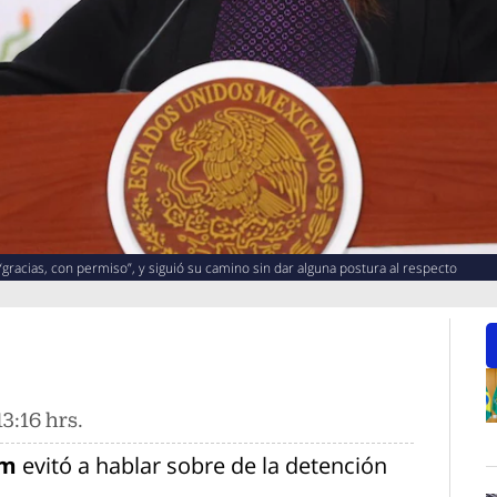
 “gracias, con permiso”, y siguió su camino sin dar alguna postura al respecto
3:16 hrs.
O
um
evitó a hablar sobre de la detención