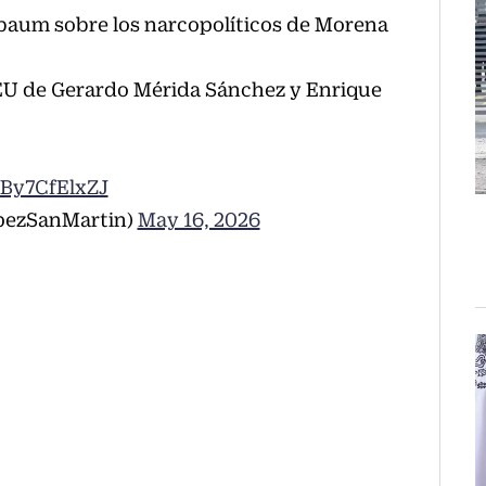
nbaum sobre los narcopolíticos de Morena
 EU de Gerardo Mérida Sánchez y Enrique
/By7CfElxZJ
pezSanMartin)
May 16, 2026