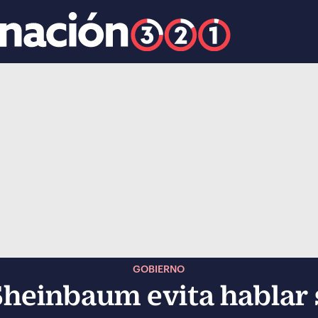
k
ocial-whatsapp
GOBIERNO
heinbaum evita hablar 