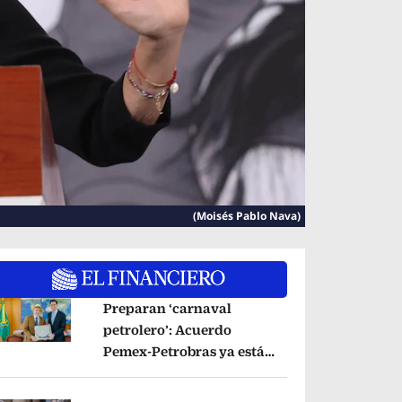
(Moisés Pablo Nava)
Preparan ‘carnaval
petrolero’: Acuerdo
Pemex-Petrobras ya está
pens in new window
en fase de ejecución,
anuncia canciller
Opens in new window