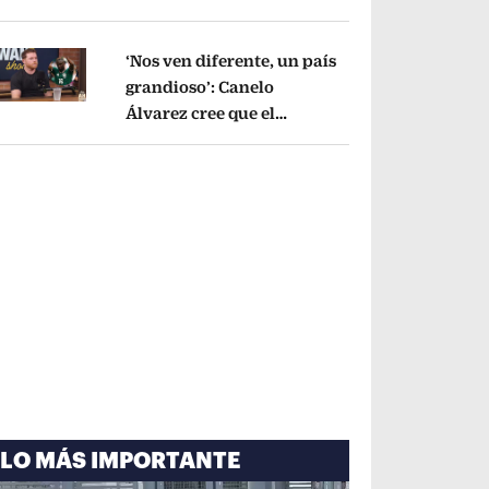
cayó por tema
administrativo
Opens in new window
‘Nos ven diferente, un país
grandioso’: Canelo
Álvarez cree que el
pens in new window
Mundial mejoró la imagen
de México
Opens in new window
LO MÁS IMPORTANTE