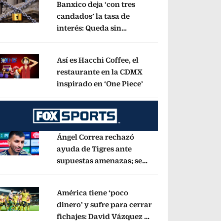
Banxico deja ‘con tres
candados’ la tasa de
interés: Queda sin
pens in new window
cambios en 6.50%
Opens in new window
Así es Hacchi Coffee, el
restaurante en la CDMX
inspirado en ‘One Piece’
Opens in new window
pens in new window
Ángel Correa rechazó
ayuda de Tigres ante
supuestas amenazas; se
pens in new window
fue a Argentina sin pago
de River
Opens in new window
América tiene ‘poco
dinero’ y sufre para cerrar
fichajes: David Vázquez se
pens in new window