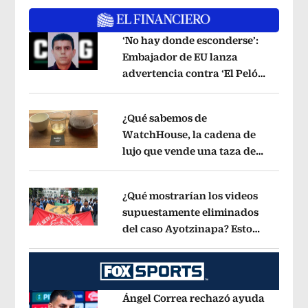
‘No hay donde esconderse’:
Embajador de EU lanza
advertencia contra ‘El Pelón’,
Opens in new window
hijastro del ‘Mencho’
Opens in new w
¿Qué sabemos de
WatchHouse, la cadena de
lujo que vende una taza de
Opens in new window
café en 560 pesos?
Opens in new win
¿Qué mostrarían los videos
supuestamente eliminados
del caso Ayotzinapa? Esto
Opens in new window
dice exintegrante del GIEI
Opens in 
Ángel Correa rechazó ayuda