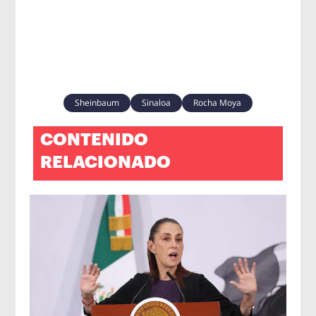
Sheinbaum
Sinaloa
Rocha Moya
CONTENIDO
RELACIONADO