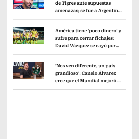
de Tigres ante supuestas
amenazas; se fue a Argentina
Opens in new window
sin pago de River
Opens in new wind
América tiene ‘poco dinero’ y
sufre para cerrar fichajes:
David Vázquez se cayó por
Opens in new window
tema administrativo
Opens in new w
‘Nos ven diferente, un país
grandioso’: Canelo Álvarez
cree que el Mundial mejoró la
Opens in new window
imagen de México
Opens in new win