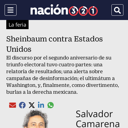
Menu
Busca
La feria
Sheinbaum contra Estados
Unidos
El discurso por el segundo aniversario de su
triunfo electoral tuvo cuatro partes: una
relatoría de resultados; una alerta sobre
campañas de desinformación; el ultimátum a
Washington, y, finalmente, como divertimento,
burlas a la derecha mexicana.
Compartir el artículo actual mediante gl
Compartir el artículo actual mediante Email
Compartir el artículo actual mediante Facebook
Compartir el artículo actual mediante Twitter
Compartir el artículo actual mediante Linked
Salvador
Camarena