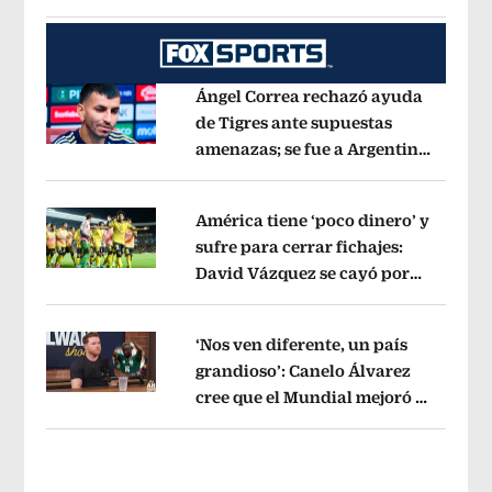
municipios están incluidos?
Opens i
Ángel Correa rechazó ayuda
de Tigres ante supuestas
amenazas; se fue a Argentina
Opens in new window
sin pago de River
Opens in new wind
América tiene ‘poco dinero’ y
sufre para cerrar fichajes:
David Vázquez se cayó por
Opens in new window
tema administrativo
Opens in new w
‘Nos ven diferente, un país
grandioso’: Canelo Álvarez
cree que el Mundial mejoró la
Opens in new window
imagen de México
Opens in new win