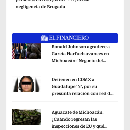
negligencia de Brugada
Ronald Johnson agradece a
García Harfuch avances en
Michoacán: ‘Negocio del
Opens in new window
aguacate es beneficioso’
Opens in ne
Detienen en CDMX a
Guadalupe ‘N’, por su
presunta relación con red de
Opens in new window
contrabando de
hidrocarburos
Opens in new window
Aguacate de Michoacán:
¿Cuándo regresan las
inspecciones de EU y qué
Opens in new window