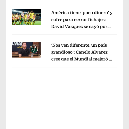
sin pago de River
Opens in new wind
América tiene ‘poco dinero’ y
sufre para cerrar fichajes:
David Vázquez se cayó por
Opens in new window
tema administrativo
Opens in new w
‘Nos ven diferente, un país
grandioso’: Canelo Álvarez
cree que el Mundial mejoró la
Opens in new window
imagen de México
Opens in new win