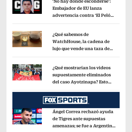
‘No hay donde esconderse’:
Embajador de EU lanza
advertencia contra ‘El Pelón’,
Opens in new window
hijastro del ‘Mencho’
Opens in new w
¿Qué sabemos de
WatchHouse, la cadena de
lujo que vende una taza de
Opens in new window
café en 560 pesos?
Opens in new win
¿Qué mostrarían los videos
supuestamente eliminados
del caso Ayotzinapa? Esto
Opens in new window
dice exintegrante del GIEI
Opens in 
Ángel Correa rechazó ayuda
de Tigres ante supuestas
amenazas; se fue a Argentina
Opens in new window