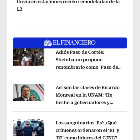
lluvia en estaciones recién remodeladas de la
L2
Adiós Paso de Cortés:
Sheinbaum propone
renombrarlo como ‘Paso de
Opens in new window
los Pueblos Indígenas’
Opens in new 
Así son las clases de Ricardo
Monreal en la UNAM: ‘He
hecho a gobernadores y
Opens in new window
jueces’, dice a sus alumnos
Opens in 
Los sanguinarios ‘Rs’: ¿Qué
crímenes ordenaron el ‘R1′ y
‘R2′ como líderes del CJNG?
Opens in