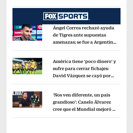
Opens in new window
Ángel Correa rechazó ayuda
de Tigres ante supuestas
amenazas; se fue a Argentina
Opens in new window
sin pago de River
Opens in new wind
América tiene ‘poco dinero’ y
sufre para cerrar fichajes:
David Vázquez se cayó por
Opens in new window
tema administrativo
Opens in new w
‘Nos ven diferente, un país
grandioso’: Canelo Álvarez
cree que el Mundial mejoró la
Opens in new window
imagen de México
Opens in new win