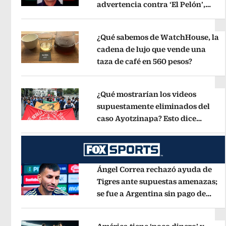
advertencia contra ‘El Pelón’,
Opens in new window
hijastro del ‘Mencho’
Opens in new
¿Qué sabemos de WatchHouse, la
cadena de lujo que vende una
taza de café en 560 pesos?
Opens in
Opens in new window
¿Qué mostrarían los videos
supuestamente eliminados del
caso Ayotzinapa? Esto dice
Opens in new window
exintegrante del GIEI
Opens in new
Ángel Correa rechazó ayuda de
Tigres ante supuestas amenazas;
se fue a Argentina sin pago de
Opens in new window
River
Opens in new window