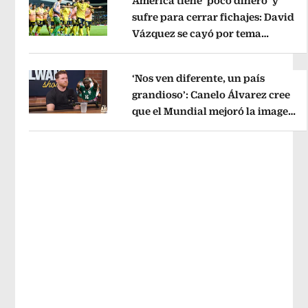
América tiene ‘poco dinero’ y
sufre para cerrar fichajes: David
Vázquez se cayó por tema
Opens in new window
administrativo
Opens in new wind
‘Nos ven diferente, un país
grandioso’: Canelo Álvarez cree
que el Mundial mejoró la imagen
Opens in new window
de México
Opens in new window