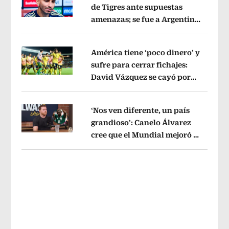
de Tigres ante supuestas
amenazas; se fue a Argentina
Opens in new window
sin pago de River
Opens in new wind
América tiene ‘poco dinero’ y
sufre para cerrar fichajes:
David Vázquez se cayó por
Opens in new window
tema administrativo
Opens in new w
‘Nos ven diferente, un país
grandioso’: Canelo Álvarez
cree que el Mundial mejoró la
Opens in new window
imagen de México
Opens in new win