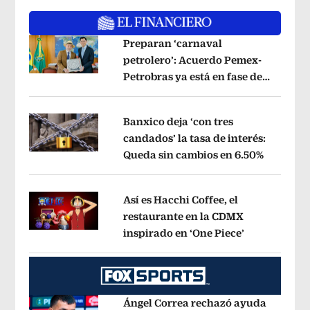
Preparan ‘carnaval
petrolero’: Acuerdo Pemex-
Petrobras ya está en fase de
Opens in new window
ejecución, anuncia canciller
Opens i
Banxico deja ‘con tres
candados’ la tasa de interés:
Queda sin cambios en 6.50%
Opens in
Opens in new window
Así es Hacchi Coffee, el
restaurante en la CDMX
inspirado en ‘One Piece’
Opens in ne
Opens in new window
Ángel Correa rechazó ayuda