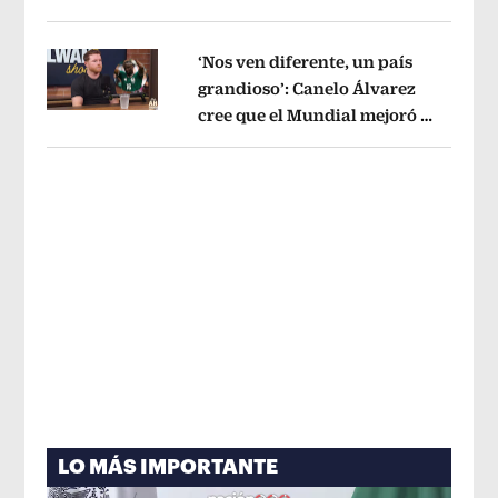
tema administrativo
Opens in new w
‘Nos ven diferente, un país
grandioso’: Canelo Álvarez
cree que el Mundial mejoró la
Opens in new window
imagen de México
Opens in new win
LO MÁS IMPORTANTE