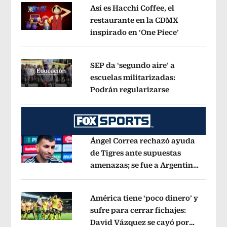
Así es Hacchi Coffee, el
restaurante en la CDMX
inspirado en ‘One Piece’
Opens in ne
Opens in new window
SEP da ‘segundo aire’ a
escuelas militarizadas:
Podrán regularizarse
Opens in new 
Opens in new window
Ángel Correa rechazó ayuda
de Tigres ante supuestas
amenazas; se fue a Argentina
Opens in new window
sin pago de River
Opens in new wind
América tiene ‘poco dinero’ y
sufre para cerrar fichajes:
David Vázquez se cayó por
Opens in new window