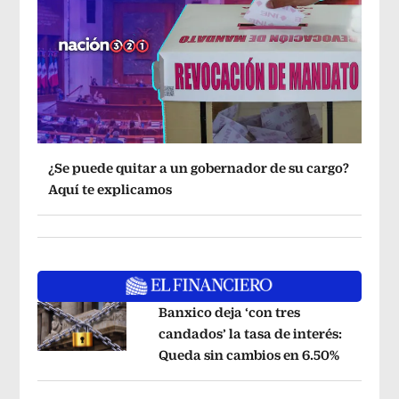
¿Se puede quitar a un gobernador de su cargo?
Aquí te explicamos
Banxico deja ‘con tres
candados’ la tasa de interés:
Queda sin cambios en 6.50%
Opens in
Opens in new window