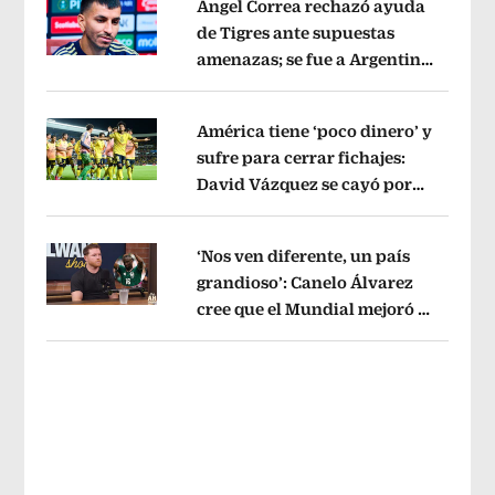
Ángel Correa rechazó ayuda
de Tigres ante supuestas
amenazas; se fue a Argentina
Opens in new window
sin pago de River
Opens in new wind
América tiene ‘poco dinero’ y
sufre para cerrar fichajes:
David Vázquez se cayó por
Opens in new window
tema administrativo
Opens in new w
‘Nos ven diferente, un país
grandioso’: Canelo Álvarez
cree que el Mundial mejoró la
Opens in new window
imagen de México
Opens in new win