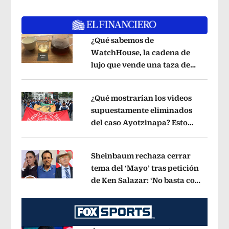
¿Qué sabemos de
WatchHouse, la cadena de
lujo que vende una taza de
Opens in new window
café en 560 pesos?
Opens in new win
¿Qué mostrarían los videos
supuestamente eliminados
del caso Ayotzinapa? Esto
Opens in new window
dice exintegrante del GIEI
Opens in 
Sheinbaum rechaza cerrar
tema del ‘Mayo’ tras petición
de Ken Salazar: ‘No basta con
Opens in new window
decir que ya pasó’
Opens in new win