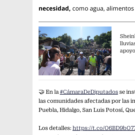
necesidad,
como agua, alimentos e
Shein
lluvia
apoyo
🤝 En la
#CámaraDeDiputados
se ins
las comunidades afectadas por las in
Puebla, Hidalgo, San Luis Potosí, Qu
Los detalles:
https://t.co/O6BD9bO7