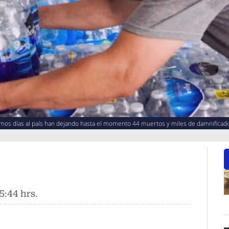
timos días al país han dejando hasta el momento 44 muertos y miles de damnificad
5:44 hrs.
O