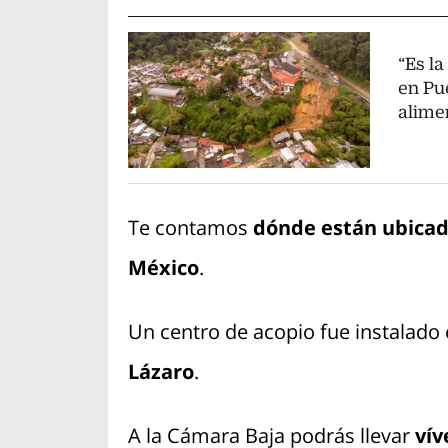
“Es la
en Pu
alime
Te contamos
dónde están ubicad
México
.
Un centro de acopio fue instalado 
Lázaro
.
A la Cámara Baja podrás llevar
vív