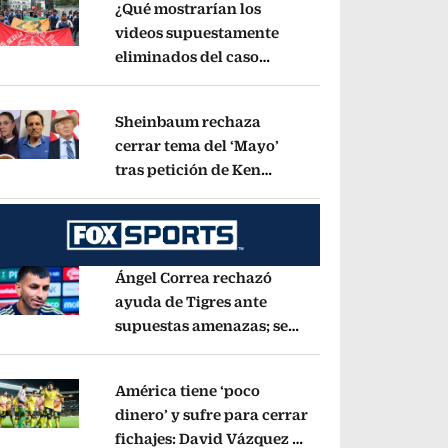
¿Qué mostrarían los
videos supuestamente
eliminados del caso
pens in new window
Ayotzinapa? Esto dice
exintegrante del GIEI
Opens in new window
Sheinbaum rechaza
cerrar tema del ‘Mayo’
tras petición de Ken
pens in new window
Salazar: ‘No basta con
decir que ya pasó’
Opens in new window
Ángel Correa rechazó
ayuda de Tigres ante
supuestas amenazas; se
pens in new window
fue a Argentina sin pago
de River
Opens in new window
América tiene ‘poco
dinero’ y sufre para cerrar
fichajes: David Vázquez se
pens in new window