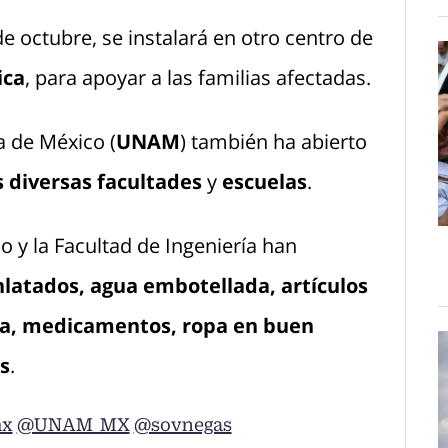
e octubre, se instalará en otro centro de
ica
, para apoyar a las familias afectadas.
 de México (
UNAM
) también ha abierto
s diversas facultades
y
escuelas
.
o y la Facultad de Ingeniería han
latados, agua embotellada, artículos
eza, medicamentos, ropa en buen
s
.
x
@UNAM_MX
@sovnegas