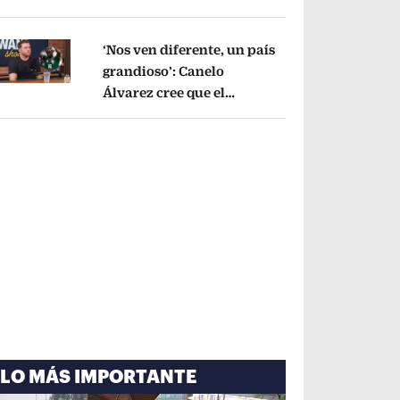
cayó por tema
administrativo
Opens in new window
‘Nos ven diferente, un país
grandioso’: Canelo
Álvarez cree que el
pens in new window
Mundial mejoró la imagen
de México
Opens in new window
LO MÁS IMPORTANTE