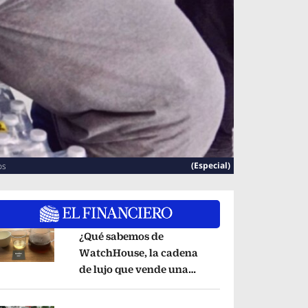
(Especial)
os
¿Qué sabemos de
WatchHouse, la cadena
de lujo que vende una
pens in new window
taza de café en 560 pesos?
Opens in new wind