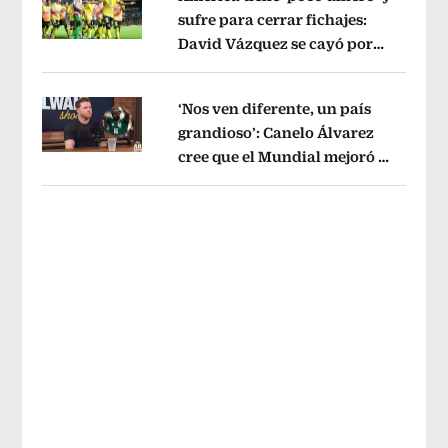
sufre para cerrar fichajes:
David Vázquez se cayó por
Opens in new window
tema administrativo
Opens in new w
‘Nos ven diferente, un país
grandioso’: Canelo Álvarez
cree que el Mundial mejoró la
Opens in new window
imagen de México
Opens in new win