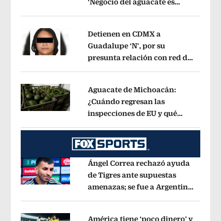
‘Negocio del aguacate es
Opens in new window
mutuamente beneficioso’
Opens in n
Detienen en CDMX a
Guadalupe ‘N’, por su
presunta relación con red de
Opens in new window
contrabando de
hidrocarburos
Opens in new window
Aguacate de Michoacán:
¿Cuándo regresan las
inspecciones de EU y qué
Opens in new window
municipios están incluidos?
Opens i
Ángel Correa rechazó ayuda
de Tigres ante supuestas
amenazas; se fue a Argentina
Opens in new window
sin pago de River
Opens in new wind
América tiene ‘poco dinero’ y