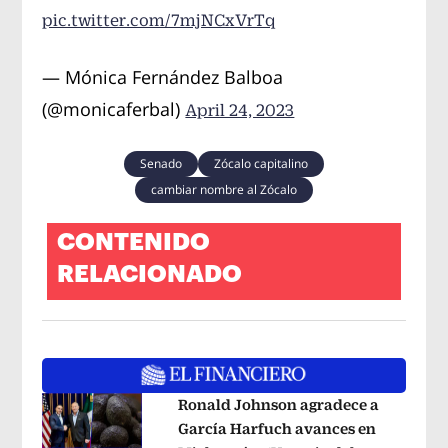
pic.twitter.com/7mjNCxVrTq
— Mónica Fernández Balboa
(@monicaferbal)
April 24, 2023
Senado
Zócalo capitalino
cambiar nombre al Zócalo
CONTENIDO
RELACIONADO
Ronald Johnson agradece a
García Harfuch avances en