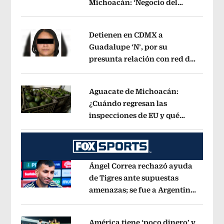
Michoacán: ‘Negocio del
Opens in new window
aguacate es beneficioso’
Opens in ne
Detienen en CDMX a
Guadalupe ‘N’, por su
presunta relación con red de
Opens in new window
contrabando de
hidrocarburos
Opens in new window
Aguacate de Michoacán:
¿Cuándo regresan las
inspecciones de EU y qué
Opens in new window
municipios están incluidos?
Opens i
Ángel Correa rechazó ayuda
de Tigres ante supuestas
amenazas; se fue a Argentina
Opens in new window
sin pago de River
Opens in new wind
América tiene ‘poco dinero’ y