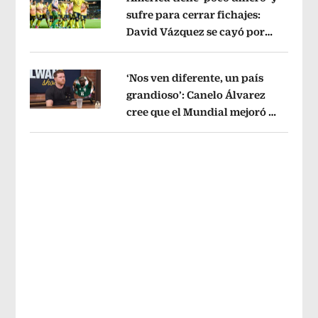
sufre para cerrar fichajes:
David Vázquez se cayó por
Opens in new window
tema administrativo
Opens in new w
‘Nos ven diferente, un país
grandioso’: Canelo Álvarez
cree que el Mundial mejoró la
Opens in new window
imagen de México
Opens in new win