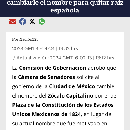
cambiarle el nombre para quitar raíz
española
Compartir el artículo actual mediante global
Compartir el artículo actual mediante Email
Compartir el artículo actual mediante Facebook
Compartir el artículo actual mediante Twitter
Por
Nación321
2023 GMT-5-04-24 | 19:52 hrs.
/ Actualización:
2024 GMT-6-02-13 | 13:12 hrs.
La
Comisión de Gobernación
aprobó que
la
Cámara de Senadores
solicite al
gobierno de la
Ciudad de México
cambie
el nombre del
Zócalo Capitalino
por el de
Plaza de la Constitución de los Estados
Unidos Mexicanos de 1824
, en lugar de
su actual nombre que fue motivado en