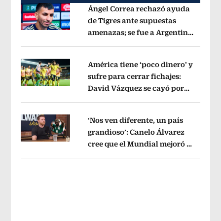
Ángel Correa rechazó ayuda
de Tigres ante supuestas
amenazas; se fue a Argentina
Opens in new window
sin pago de River
Opens in new wind
América tiene ‘poco dinero’ y
sufre para cerrar fichajes:
David Vázquez se cayó por
Opens in new window
tema administrativo
Opens in new w
‘Nos ven diferente, un país
grandioso’: Canelo Álvarez
cree que el Mundial mejoró la
Opens in new window
imagen de México
Opens in new win