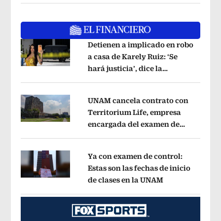
Detienen a implicado en robo
a casa de Karely Ruiz: ‘Se
hará justicia’, dice la
Opens in new window
influencer
Opens in new window
UNAM cancela contrato con
Territorium Life, empresa
encargada del examen de
Opens in new window
ingreso virtual
Opens in new window
Ya con examen de control:
Estas son las fechas de inicio
de clases en la UNAM
Opens in new w
Opens in new window