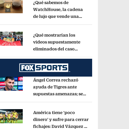
¿Qué sabemos de
WatchHouse, la cadena
de lujo que vende una
pens in new window
taza de café en 560 pesos?
Opens in new wind
¿Qué mostrarían los
videos supuestamente
eliminados del caso
pens in new window
Ayotzinapa? Esto dice
exintegrante del GIEI
Opens in new window
Ángel Correa rechazó
ayuda de Tigres ante
supuestas amenazas; se
pens in new window
fue a Argentina sin pago
de River
Opens in new window
América tiene ‘poco
dinero’ y sufre para cerrar
fichajes: David Vázquez se
pens in new window