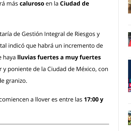
erá más
caluroso
en la
Ciudad de
O
etaría de Gestión Integral de Riesgos y
pital indicó que habrá un incremento de
O
ue haya
lluvias fuertes a muy fuertes
r y poniente de la Ciudad de México, con
de granizo.
O
 comiencen a llover es entre las
17:00 y
O