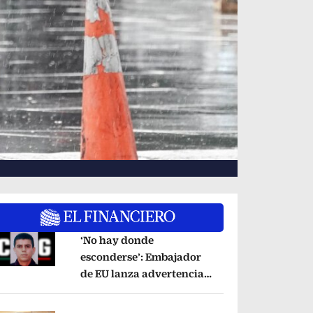
‘No hay donde
esconderse’: Embajador
de EU lanza advertencia
pens in new window
contra ‘El Pelón’, hijastro
del ‘Mencho’
Opens in new window