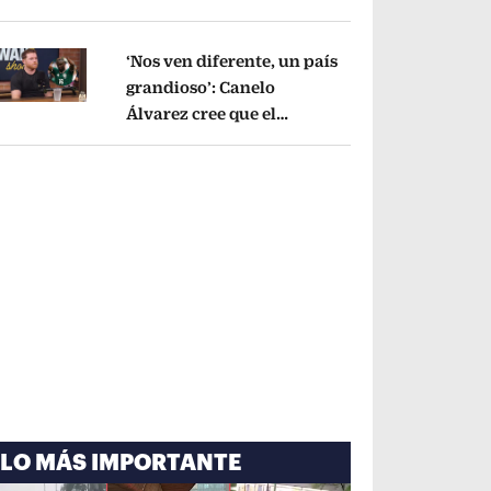
cayó por tema
administrativo
Opens in new window
‘Nos ven diferente, un país
grandioso’: Canelo
Álvarez cree que el
pens in new window
Mundial mejoró la imagen
de México
Opens in new window
LO MÁS IMPORTANTE