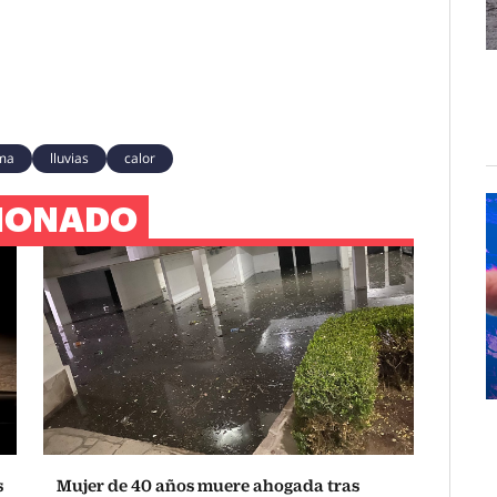
ma
lluvias
calor
IONADO
s
Mujer de 40 años muere ahogada tras