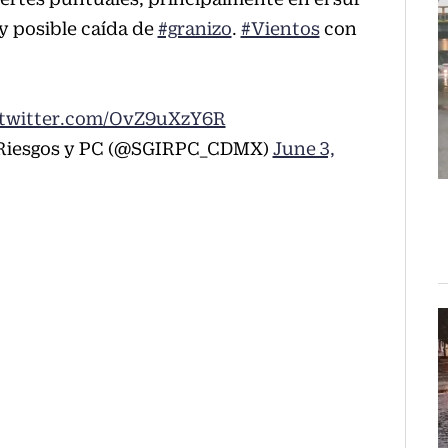
y posible caída de
#granizo
.
#Vientos
con
.twitter.com/OvZ9uXzY6R
e Riesgos y PC (@SGIRPC_CDMX)
June 3,