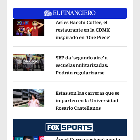
Así es Hacchi Coffee, el
restaurante en la CDMX
inspirado en ‘One Piece’
Opens in ne
Opens in new window
SEP da ‘segundo aire’ a
escuelas militarizadas:
Podrán regularizarse
Opens in new 
Opens in new window
Estas son las carreras que se
imparten en la Universidad
Rosario Castellanos
Opens in new wi
Opens in new window
Ángel Correa rechazó ayuda