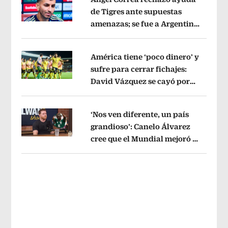
de Tigres ante supuestas
amenazas; se fue a Argentina
Opens in new window
sin pago de River
Opens in new wind
América tiene ‘poco dinero’ y
sufre para cerrar fichajes:
David Vázquez se cayó por
Opens in new window
tema administrativo
Opens in new w
‘Nos ven diferente, un país
grandioso’: Canelo Álvarez
cree que el Mundial mejoró la
Opens in new window
imagen de México
Opens in new win