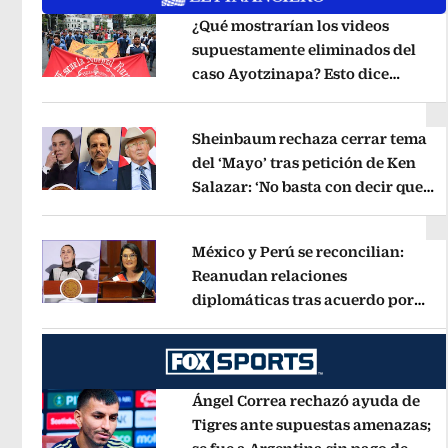
¿Qué mostrarían los videos
supuestamente eliminados del
caso Ayotzinapa? Esto dice
Opens in new window
exintegrante del GIEI
Opens in new
Sheinbaum rechaza cerrar tema
del ‘Mayo’ tras petición de Ken
Salazar: ‘No basta con decir que
Opens in new window
ya pasó’
Opens in new window
México y Perú se reconcilian:
Reanudan relaciones
diplomáticas tras acuerdo por
Opens in new window
Betssy Chávez
Opens in new windo
Ángel Correa rechazó ayuda de
Tigres ante supuestas amenazas;