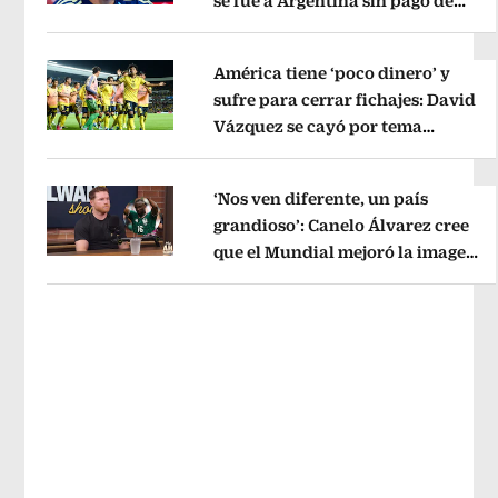
se fue a Argentina sin pago de
Opens in new window
River
Opens in new window
América tiene ‘poco dinero’ y
sufre para cerrar fichajes: David
Vázquez se cayó por tema
Opens in new window
administrativo
Opens in new wind
‘Nos ven diferente, un país
grandioso’: Canelo Álvarez cree
que el Mundial mejoró la imagen
Opens in new window
de México
Opens in new window