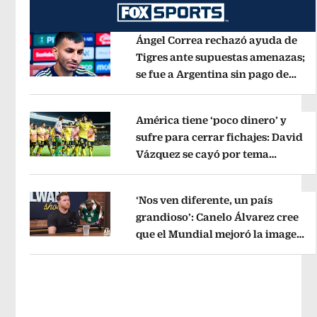
Ángel Correa rechazó ayuda de
Tigres ante supuestas amenazas;
se fue a Argentina sin pago de
Opens in new window
River
Opens in new window
América tiene ‘poco dinero’ y
sufre para cerrar fichajes: David
Vázquez se cayó por tema
Opens in new window
administrativo
Opens in new wind
‘Nos ven diferente, un país
grandioso’: Canelo Álvarez cree
que el Mundial mejoró la imagen
Opens in new window
de México
Opens in new window