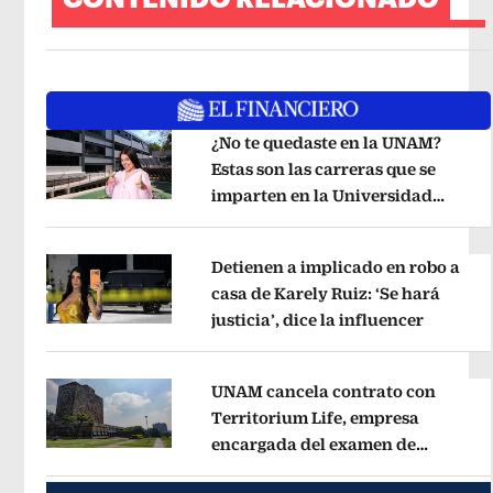
¿No te quedaste en la UNAM?
Estas son las carreras que se
imparten en la Universidad
Opens in new window
Rosario Castellanos
Opens in new 
Detienen a implicado en robo a
casa de Karely Ruiz: ‘Se hará
justicia’, dice la influencer
Opens i
Opens in new window
UNAM cancela contrato con
Territorium Life, empresa
encargada del examen de
Opens in new window
ingreso virtual
Opens in new wind