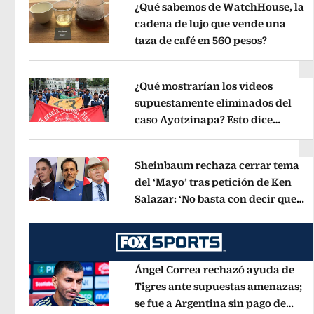
¿Qué sabemos de WatchHouse, la
cadena de lujo que vende una
taza de café en 560 pesos?
Opens in
Opens in new window
¿Qué mostrarían los videos
supuestamente eliminados del
caso Ayotzinapa? Esto dice
Opens in new window
exintegrante del GIEI
Opens in new
Sheinbaum rechaza cerrar tema
del ‘Mayo’ tras petición de Ken
Salazar: ‘No basta con decir que
Opens in new window
ya pasó’
Opens in new window
Ángel Correa rechazó ayuda de
Tigres ante supuestas amenazas;
se fue a Argentina sin pago de