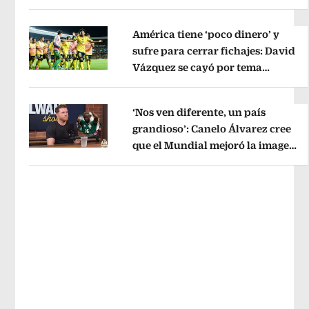
Opens in new window
River
Opens in new window
América tiene ‘poco dinero’ y
sufre para cerrar fichajes: David
Vázquez se cayó por tema
Opens in new window
administrativo
Opens in new wind
‘Nos ven diferente, un país
grandioso’: Canelo Álvarez cree
que el Mundial mejoró la imagen
Opens in new window
de México
Opens in new window