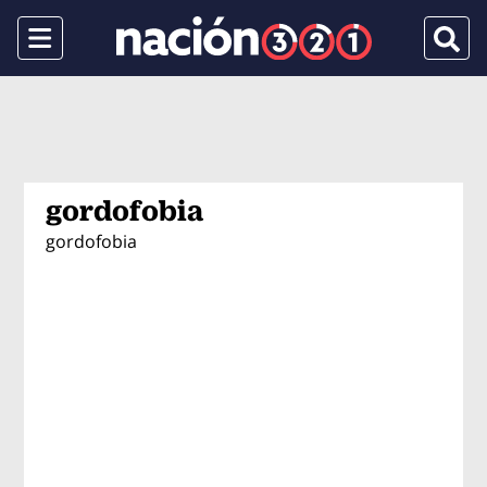
Menu
Busca
gordofobia
gordofobia