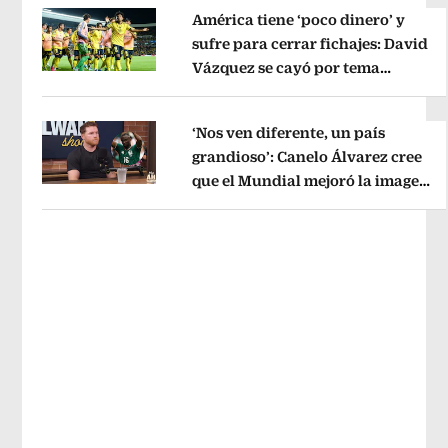
América tiene ‘poco dinero’ y
sufre para cerrar fichajes: David
Vázquez se cayó por tema
Opens in new window
administrativo
Opens in new wind
‘Nos ven diferente, un país
grandioso’: Canelo Álvarez cree
que el Mundial mejoró la imagen
Opens in new window
de México
Opens in new window