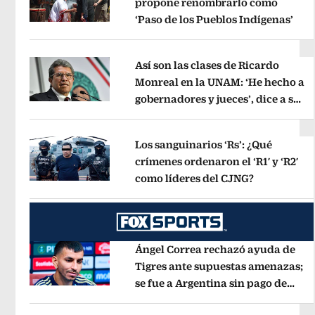
propone renombrarlo como
‘Paso de los Pueblos Indígenas’
Ope
Opens in new window
Así son las clases de Ricardo
Monreal en la UNAM: ‘He hecho a
gobernadores y jueces’, dice a sus
Opens in new window
alumnos
Opens in new window
Los sanguinarios ‘Rs’: ¿Qué
crímenes ordenaron el ‘R1′ y ‘R2′
como líderes del CJNG?
Opens in n
Opens in new window
Ángel Correa rechazó ayuda de
Tigres ante supuestas amenazas;
se fue a Argentina sin pago de
Opens in new window
River
Opens in new window