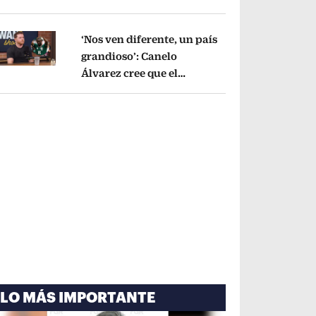
cayó por tema
administrativo
Opens in new window
‘Nos ven diferente, un país
grandioso’: Canelo
Álvarez cree que el
pens in new window
Mundial mejoró la imagen
de México
Opens in new window
LO MÁS IMPORTANTE