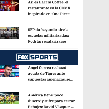
Así es Hacchi Coffee, el
restaurante en la CDMX
inspirado en ‘One Piece’
Opens in new window
pens in new window
SEP da ‘segundo aire’ a
escuelas militarizadas:
Podrán regularizarse
Opens in new window
pens in new window
Ángel Correa rechazó
ayuda de Tigres ante
supuestas amenazas; se
pens in new window
fue a Argentina sin pago
de River
Opens in new window
América tiene ‘poco
dinero’ y sufre para cerrar
fichajes: David Vázquez se
pens in new window