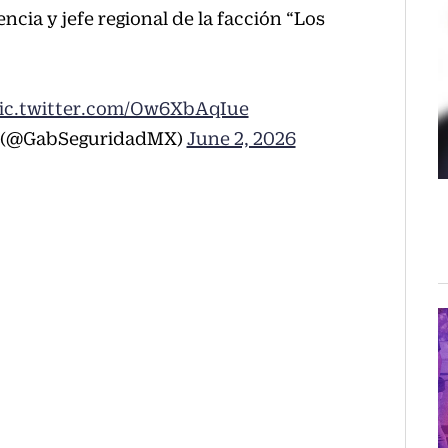
cia y jefe regional de la facción “Los
ic.twitter.com/Ow6XbAqIue
o (@GabSeguridadMX)
June 2, 2026