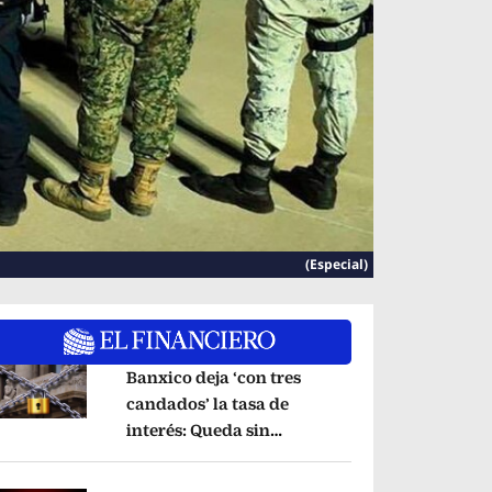
(Especial)
Banxico deja ‘con tres
candados’ la tasa de
interés: Queda sin
pens in new window
cambios en 6.50%
Opens in new window