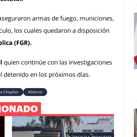
 aseguraron armas de fuego, municiones,
ículo, los cuales quedaron a disposición
lica (FGR).
l
quien continúe con las investigaciones
el detenido en los próximos días.
os Chapitos
Mineros
IONADO