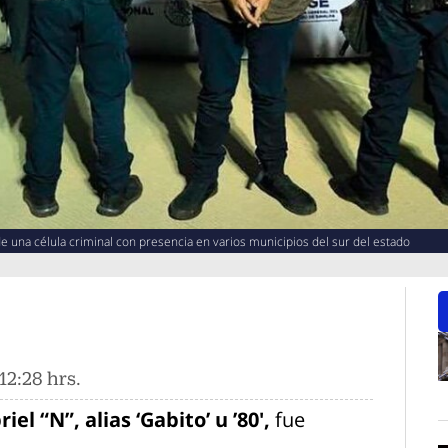
de una célula criminal con presencia en varios municipios del sur del estado
12:28 hrs.
O
iel “N”, alias ‘Gabito’ u ’80′,
fue