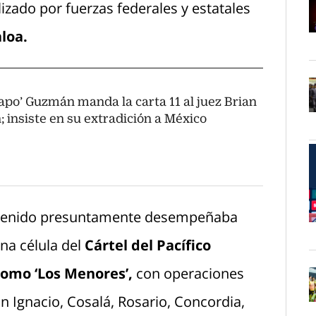
izado por fuerzas federales y estatales
aloa.
O
hapo’ Guzmán manda la carta 11 al juez Brian
 insiste en su extradición a México
O
detenido presuntamente desempeñaba
O
na célula del
Cártel del Pacífico
 como ‘Los Menores’,
con operaciones
n Ignacio, Cosalá, Rosario, Concordia,
O