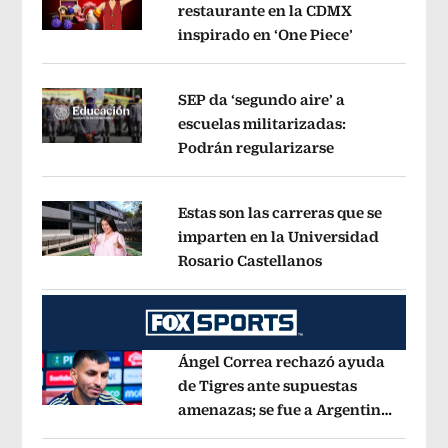
restaurante en la CDMX
inspirado en ‘One Piece’
Opens in ne
Opens in new window
SEP da ‘segundo aire’ a
escuelas militarizadas:
Podrán regularizarse
Opens in new 
Opens in new window
Estas son las carreras que se
imparten en la Universidad
Rosario Castellanos
Opens in new wi
Opens in new window
Ángel Correa rechazó ayuda
de Tigres ante supuestas
amenazas; se fue a Argentina
Opens in new window
sin pago de River
Opens in new wind