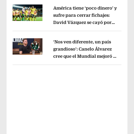
América tiene ‘poco dinero’ y
sufre para cerrar fichajes:
David Vázquez se cayó por
Opens in new window
tema administrativo
Opens in new w
‘Nos ven diferente, un país
grandioso’: Canelo Álvarez
cree que el Mundial mejoró la
Opens in new window
imagen de México
Opens in new win