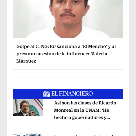
Golpe al CJNG: EU sanciona a ‘El Mencho’ y al
presunto asesino de la influencer Valeria
Márquez
Así son las clases de Ricardo
Monreal en la UNAM: ‘He
hecho a gobernadores y
Opens in new window
jueces’, dice a sus alumnos
Opens in 