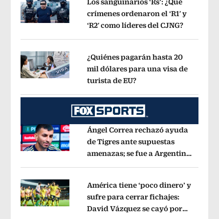
Los sanguinarios ‘Rs’: ¿Qué
crímenes ordenaron el ‘R1′ y
‘R2′ como líderes del CJNG?
Opens in
Opens in new window
¿Quiénes pagarán hasta 20
mil dólares para una visa de
turista de EU?
Opens in new window
Opens in new window
Ángel Correa rechazó ayuda
de Tigres ante supuestas
amenazas; se fue a Argentina
Opens in new window
sin pago de River
Opens in new wind
América tiene ‘poco dinero’ y
sufre para cerrar fichajes:
David Vázquez se cayó por
Opens in new window