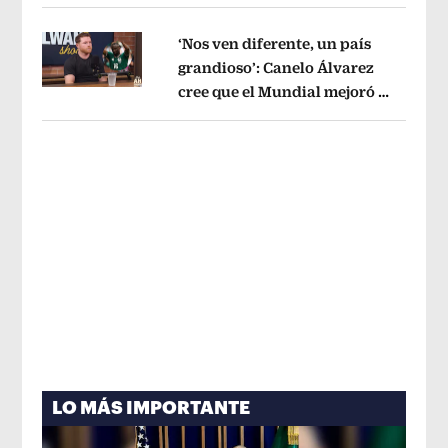
tema administrativo
Opens in new w
‘Nos ven diferente, un país
grandioso’: Canelo Álvarez
cree que el Mundial mejoró la
Opens in new window
imagen de México
Opens in new win
LO MÁS IMPORTANTE