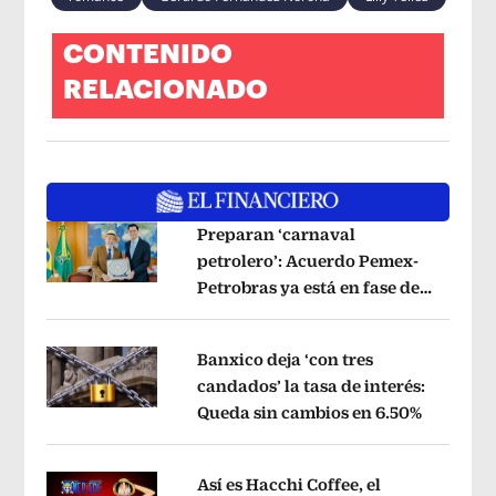
CONTENIDO
RELACIONADO
Preparan ‘carnaval
petrolero’: Acuerdo Pemex-
Petrobras ya está en fase de
Opens in new window
ejecución, anuncia canciller
Opens i
Banxico deja ‘con tres
candados’ la tasa de interés:
Queda sin cambios en 6.50%
Opens in
Opens in new window
Así es Hacchi Coffee, el