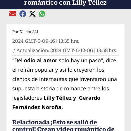
romántico con Lilly Téllez
Compartir el artículo actual mediante global
Compartir el artículo actual mediante Email
Compartir el artículo actual mediante Facebook
Compartir el artículo actual mediante Twitter
Por
Nación321
2024 GMT-5-09-16 | 13:35 hrs.
/ Actualización:
2024 GMT-6-12-06 | 13:58 hrs.
"Del
odio al amor
solo hay un paso", dice
el refrán popular y así lo creyeron los
cientos de internautas que inventaron una
supuesta historia de romance entre los
legisladores
Lilly Téllez y Gerardo
Fernández Noroña.
Relacionada ¡Esto se salió de
control! Crean video romántico de