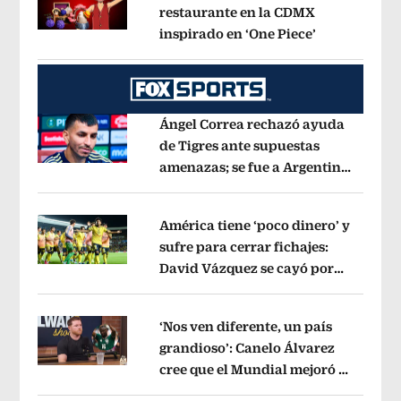
restaurante en la CDMX
inspirado en ‘One Piece’
Opens in ne
Opens in new window
Ángel Correa rechazó ayuda
de Tigres ante supuestas
amenazas; se fue a Argentina
Opens in new window
sin pago de River
Opens in new wind
América tiene ‘poco dinero’ y
sufre para cerrar fichajes:
David Vázquez se cayó por
Opens in new window
tema administrativo
Opens in new w
‘Nos ven diferente, un país
grandioso’: Canelo Álvarez
cree que el Mundial mejoró la
Opens in new window
imagen de México
Opens in new win