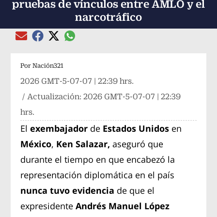
pruebas de vínculos entre AMLO y el
narcotráfico
Compartir el artículo actual mediante global
Compartir el artículo actual mediante Email
Compartir el artículo actual mediante Facebook
Compartir el artículo actual mediante Twitter
Por
Nación321
2026 GMT-5-07-07 | 22:39 hrs.
/ Actualización:
2026 GMT-5-07-07 | 22:39
hrs.
El
exembajador
de
Estados Unidos
en
México
,
Ken Salazar,
aseguró que
durante el tiempo en que encabezó la
representación diplomática en el país
nunca tuvo evidencia
de que el
expresidente
Andrés Manuel López