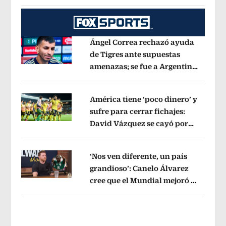
municipios están incluidos?
Opens i
Ángel Correa rechazó ayuda
de Tigres ante supuestas
amenazas; se fue a Argentina
Opens in new window
sin pago de River
Opens in new wind
América tiene ‘poco dinero’ y
sufre para cerrar fichajes:
David Vázquez se cayó por
Opens in new window
tema administrativo
Opens in new w
‘Nos ven diferente, un país
grandioso’: Canelo Álvarez
cree que el Mundial mejoró la
Opens in new window
imagen de México
Opens in new win