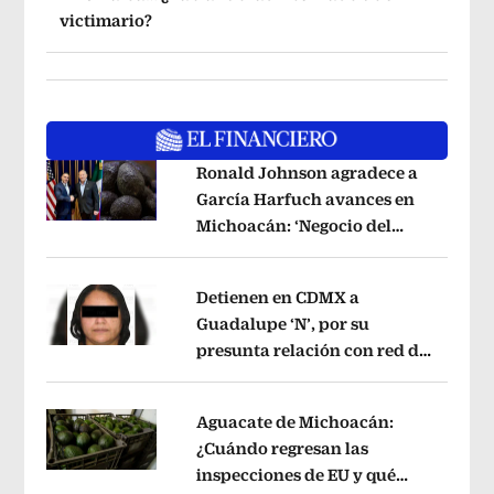
victimario?
Ronald Johnson agradece a
García Harfuch avances en
Michoacán: ‘Negocio del
Opens in new window
aguacate es beneficioso’
Opens in ne
Detienen en CDMX a
Guadalupe ‘N’, por su
presunta relación con red de
Opens in new window
contrabando de
hidrocarburos
Opens in new window
Aguacate de Michoacán:
¿Cuándo regresan las
inspecciones de EU y qué
Opens in new window