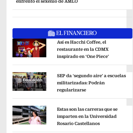
enfrentó el sexenio de AMLO
Así es Hacchi Coffee, el
restaurante en la CDMX
inspirado en ‘One Piece’
Opens in 
Opens in new window
SEP da ‘segundo aire’ a escuelas
militarizadas: Podrán
regularizarse
Opens in new window
Opens in new window
Estas son las carreras que se
imparten en la Universidad
Rosario Castellanos
Opens in new 
Opens in new window