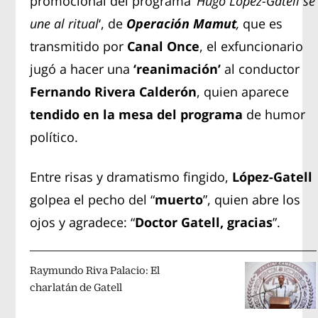
promocional del programa ’
Hugo López-Gatell se
une al ritual
‘, de
Operación Mamut
,
que es
transmitido por
Canal Once
, el exfuncionario
jugó a hacer una
‘reanimación’
al conductor
Fernando Rivera Calderón
, quien aparece
tendido en la mesa del programa
de humor
político.
Entre risas y dramatismo fingido,
López-Gatell
golpea el pecho del “
muerto
”, quien abre los
ojos y agradece: “
Doctor Gatell, gracias
”.
Raymundo Riva Palacio: El
charlatán de Gatell