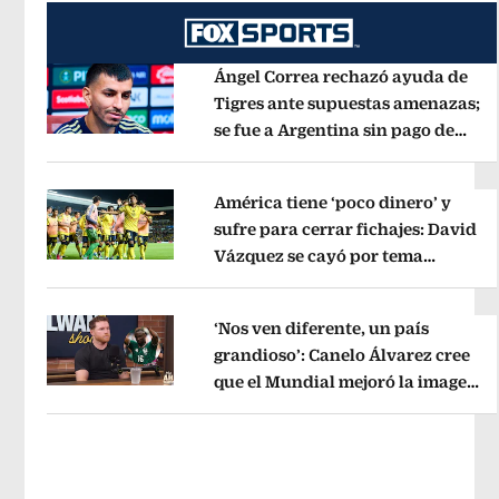
Ángel Correa rechazó ayuda de
Tigres ante supuestas amenazas;
se fue a Argentina sin pago de
Opens in new window
River
Opens in new window
América tiene ‘poco dinero’ y
sufre para cerrar fichajes: David
Vázquez se cayó por tema
Opens in new window
administrativo
Opens in new wind
‘Nos ven diferente, un país
grandioso’: Canelo Álvarez cree
que el Mundial mejoró la imagen
Opens in new window
de México
Opens in new window