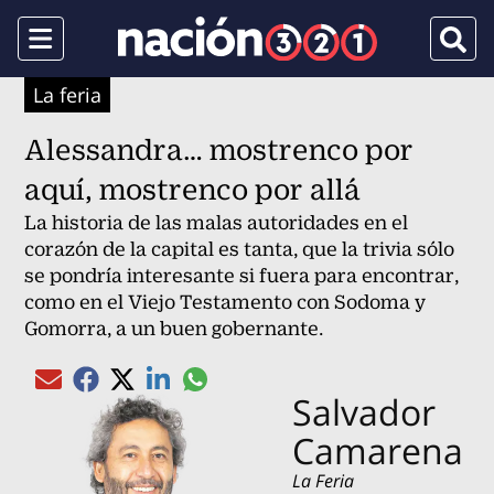
Menu
Busca
La feria
Alessandra… mostrenco por
aquí, mostrenco por allá
La historia de las malas autoridades en el
corazón de la capital es tanta, que la trivia sólo
se pondría interesante si fuera para encontrar,
como en el Viejo Testamento con Sodoma y
Gomorra, a un buen gobernante.
Compartir el artículo actual mediante gl
Compartir el artículo actual mediante Email
Compartir el artículo actual mediante Facebook
Compartir el artículo actual mediante Twitter
Compartir el artículo actual mediante Linked
Salvador
Camarena
La Feria