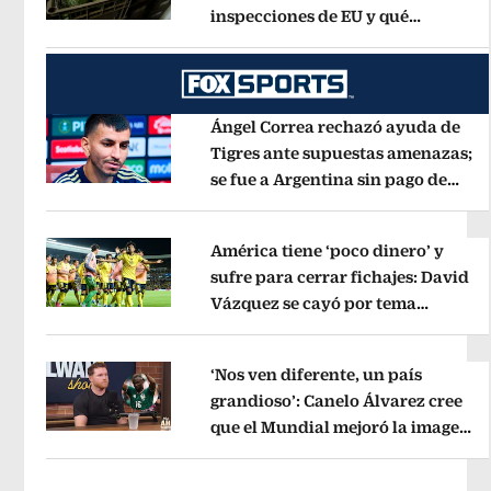
inspecciones de EU y qué
Opens in new window
municipios están incluidos?
Opens 
Ángel Correa rechazó ayuda de
Tigres ante supuestas amenazas;
se fue a Argentina sin pago de
Opens in new window
River
Opens in new window
América tiene ‘poco dinero’ y
sufre para cerrar fichajes: David
Vázquez se cayó por tema
Opens in new window
administrativo
Opens in new wind
‘Nos ven diferente, un país
grandioso’: Canelo Álvarez cree
que el Mundial mejoró la imagen
Opens in new window
de México
Opens in new window