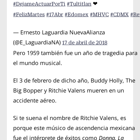
❤
#DejameActuarPorTi
#Tultitlan
#FelizMartes
#17Abr
#Edomex
#MHVC
#CDMX
#Re
— Ernesto Laguardia NuevaAlianza
(@E_LaguardiaNA)
17 de abril de 2018
Pero 1959 también fue un año de tragedia para
el mundo musical.
El 3 de febrero de dicho año, Buddy Holly, The
Big Bopper y Ritchie Valens mueren en un
accidente aéreo.
Si te suena el nombre de Ritchie Valens, es
porque este músico de ascendencia mexicana
fue el intérprete de éxitos como
Donna,
La