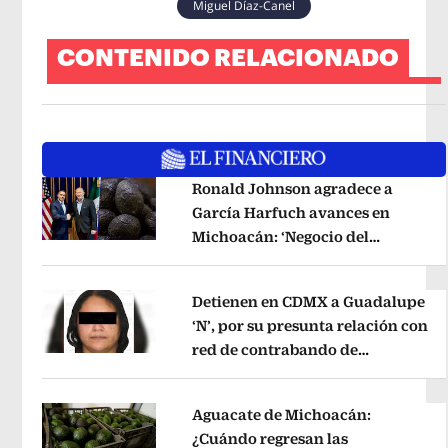
Miguel Díaz-Canel
CONTENIDO RELACIONADO
Ronald Johnson agradece a
García Harfuch avances en
Michoacán: ‘Negocio del
Opens in new window
aguacate es beneficioso’
Opens in 
Detienen en CDMX a Guadalupe
‘N’, por su presunta relación con
red de contrabando de
Opens in new window
hidrocarburos
Opens in new wind
Aguacate de Michoacán:
¿Cuándo regresan las