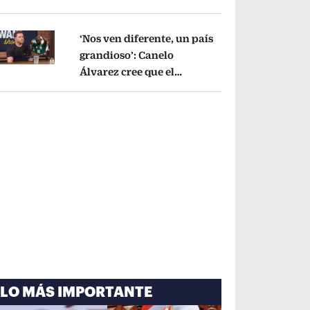
cayó por tema
administrativo
Opens in new window
‘Nos ven diferente, un país
grandioso’: Canelo
Álvarez cree que el
pens in new window
Mundial mejoró la imagen
de México
Opens in new window
LO MÁS IMPORTANTE