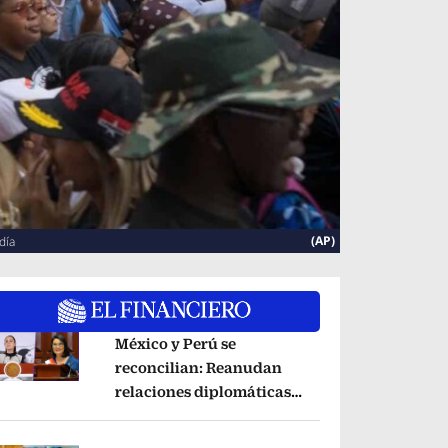
(AP)
día
México y Perú se
reconcilian: Reanudan
relaciones diplomáticas
pens in new window
tras acuerdo por Betssy
Chávez
Opens in new window