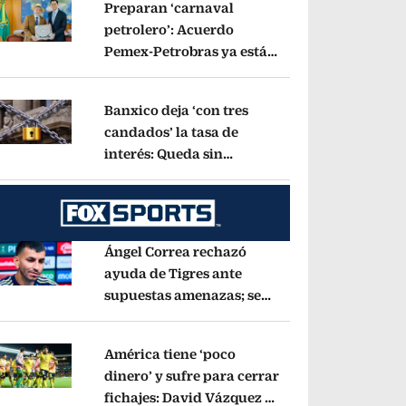
Preparan ‘carnaval
petrolero’: Acuerdo
Pemex-Petrobras ya está
pens in new window
en fase de ejecución,
anuncia canciller
Opens in new window
Banxico deja ‘con tres
candados’ la tasa de
interés: Queda sin
pens in new window
cambios en 6.50%
Opens in new window
Ángel Correa rechazó
ayuda de Tigres ante
supuestas amenazas; se
pens in new window
fue a Argentina sin pago
de River
Opens in new window
América tiene ‘poco
dinero’ y sufre para cerrar
fichajes: David Vázquez se
pens in new window