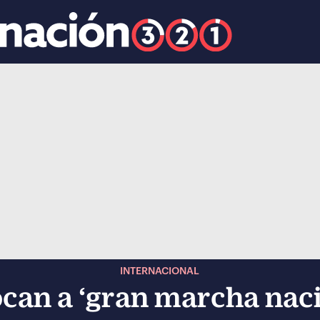
k
ocial-whatsapp
INTERNACIONAL
can a ‘gran marcha naci