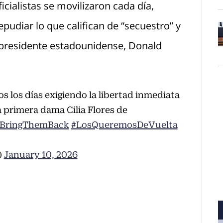
cialistas se movilizaron cada día,
repudiar lo que califican de “secuestro” y
l presidente estadounidense, Donald
O
os los días exigiendo la libertad inmediata
 primera dama Cilia Flores de
BringThemBack
#LosQueremosDeVuelta
)
January 10, 2026