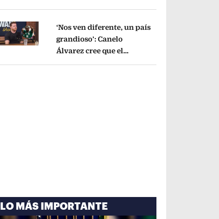
cayó por tema
administrativo
Opens in new window
‘Nos ven diferente, un país
grandioso’: Canelo
Álvarez cree que el
pens in new window
Mundial mejoró la imagen
de México
Opens in new window
LO MÁS IMPORTANTE