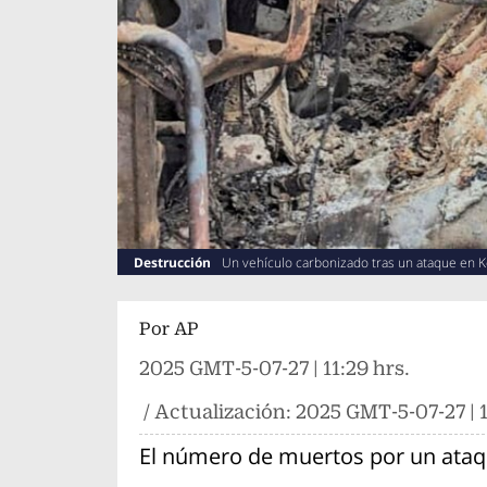
Destrucción
Un vehículo carbonizado tras un ataque en Ko
(Olivier Okande/UGC via AP)
Por
AP
2025 GMT-5-07-27 | 11:29 hrs.
/ Actualización:
2025 GMT-5-07-27 | 1
El número de muertos por un ata