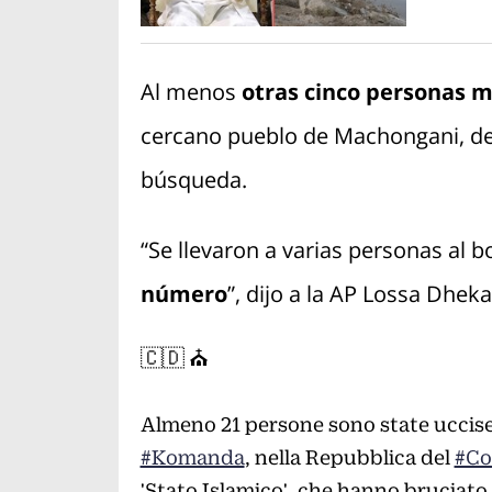
Al menos
otras cinco personas 
cercano pueblo de Machongani, de
búsqueda.
“Se llevaron a varias personas al
número
”, dijo a la AP Lossa Dhekan
🇨🇩 ⛪️
Almeno 21 persone sono state uccise o
#Komanda
, nella Repubblica del
#Co
'Stato Islamico', che hanno bruciato 