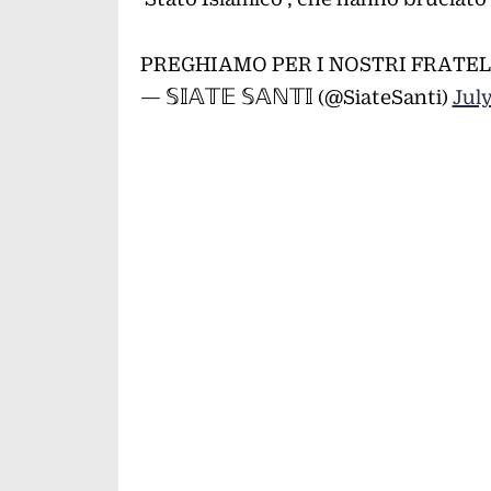
PREGHIAMO PER I NOSTRI FRATEL
— 𝕊𝕀𝔸𝕋𝔼 𝕊𝔸ℕ𝕋𝕀 (@SiateSanti)
July