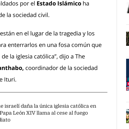
aldados por el
Estado Islámico
ha
 la sociedad civil.
O
stán en el lugar de la tragedia y los
ara enterrarlos en una fosa común que
O
 la iglesia católica”, dijo a The
anthabo,
coordinador de la sociedad
 Ituri.
O
 israelí daña la única iglesia católica en
 Papa León XIV llama al cese al fuego
iato
O