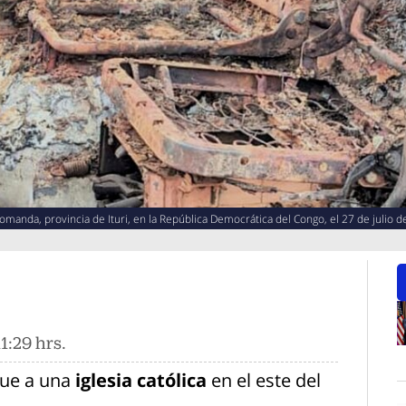
manda, provincia de Ituri, en la República Democrática del Congo, el 27 de julio d
1:29 hrs.
O
que a una
iglesia católica
en el este del