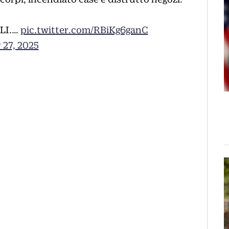
LI.…
pic.twitter.com/RBiKg6ganC
 27, 2025