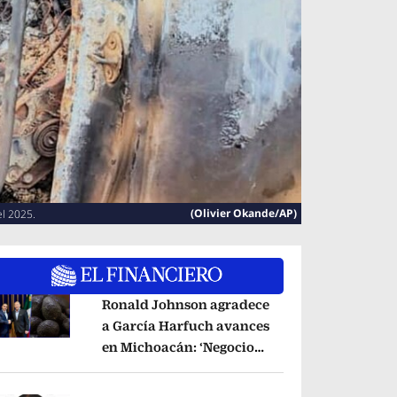
(Olivier Okande/AP)
el 2025.
Ronald Johnson agradece
a García Harfuch avances
en Michoacán: ‘Negocio
pens in new window
del aguacate es
beneficioso’
Opens in new window