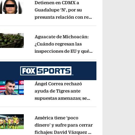
Detienen en CDMX a
Guadalupe ‘N’, por su
presunta relación con red
pens in new window
de contrabando de
hidrocarburos
Opens in new window
Aguacate de Michoacán:
¿Cuándo regresan las
inspecciones de EU y qué
pens in new window
municipios están
incluidos?
Opens in new window
Ángel Correa rechazó
ayuda de Tigres ante
supuestas amenazas; se
pens in new window
fue a Argentina sin pago
de River
Opens in new window
América tiene ‘poco
dinero’ y sufre para cerrar
fichajes: David Vázquez se
pens in new window