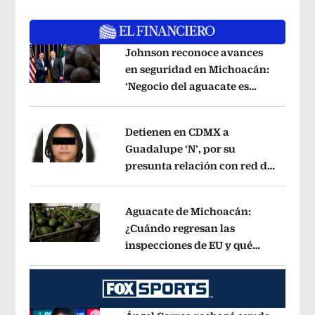
Johnson reconoce avances
en seguridad en Michoacán:
‘Negocio del aguacate es
Opens in new window
mutuamente beneficioso’
Opens in n
Detienen en CDMX a
Guadalupe ‘N’, por su
presunta relación con red de
Opens in new window
contrabando de
hidrocarburos
Opens in new window
Aguacate de Michoacán:
¿Cuándo regresan las
inspecciones de EU y qué
Opens in new window
municipios están incluidos?
Opens i