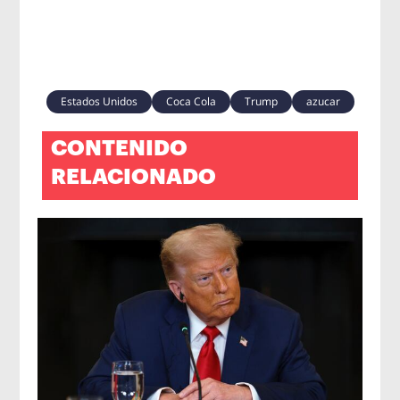
Estados Unidos
Coca Cola
Trump
azucar
CONTENIDO
RELACIONADO