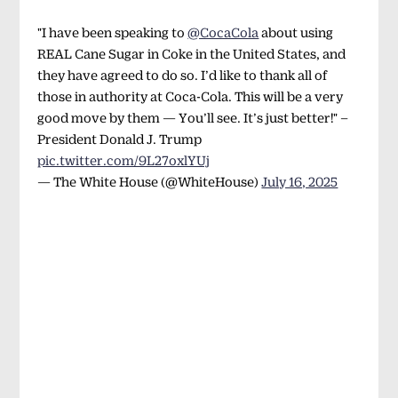
"I have been speaking to
@CocaCola
about using
REAL Cane Sugar in Coke in the United States, and
they have agreed to do so. I’d like to thank all of
those in authority at Coca-Cola. This will be a very
good move by them — You’ll see. It’s just better!" –
President Donald J. Trump
pic.twitter.com/9L27oxlYUj
— The White House (@WhiteHouse)
July 16, 2025