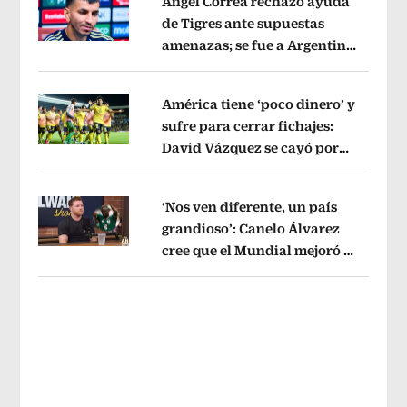
Ángel Correa rechazó ayuda
de Tigres ante supuestas
amenazas; se fue a Argentina
Opens in new window
sin pago de River
Opens in new wind
América tiene ‘poco dinero’ y
sufre para cerrar fichajes:
David Vázquez se cayó por
Opens in new window
tema administrativo
Opens in new w
‘Nos ven diferente, un país
grandioso’: Canelo Álvarez
cree que el Mundial mejoró la
Opens in new window
imagen de México
Opens in new win