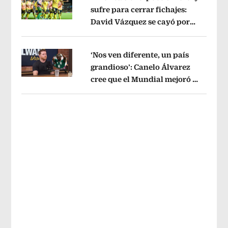
sufre para cerrar fichajes:
David Vázquez se cayó por
Opens in new window
tema administrativo
Opens in new w
‘Nos ven diferente, un país
grandioso’: Canelo Álvarez
cree que el Mundial mejoró la
Opens in new window
imagen de México
Opens in new win