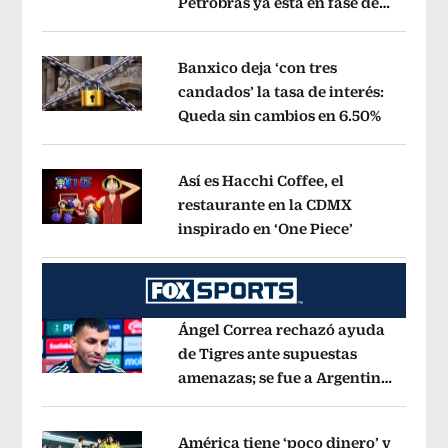
Petrobras ya está en fase de
Opens in new window
ejecución, anuncia canciller
Opens i
Banxico deja ‘con tres
candados’ la tasa de interés:
Queda sin cambios en 6.50%
Opens in
Opens in new window
Así es Hacchi Coffee, el
restaurante en la CDMX
inspirado en ‘One Piece’
Opens in ne
Opens in new window
Ángel Correa rechazó ayuda
de Tigres ante supuestas
amenazas; se fue a Argentina
Opens in new window
sin pago de River
Opens in new wind
América tiene ‘poco dinero’ y