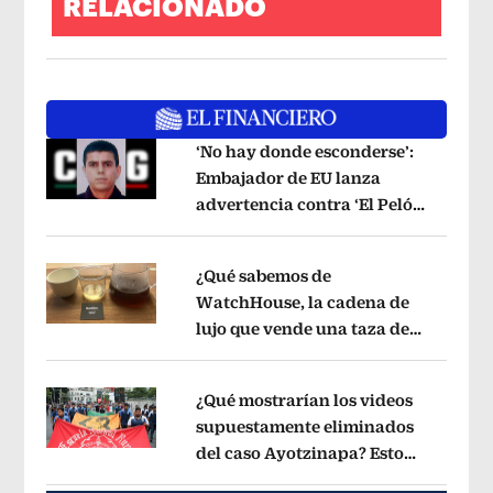
RELACIONADO
‘No hay donde esconderse’:
Embajador de EU lanza
advertencia contra ‘El Pelón’,
Opens in new window
hijastro del ‘Mencho’
Opens in new w
¿Qué sabemos de
WatchHouse, la cadena de
lujo que vende una taza de
Opens in new window
café en 560 pesos?
Opens in new win
¿Qué mostrarían los videos
supuestamente eliminados
del caso Ayotzinapa? Esto
Opens in new window
dice exintegrante del GIEI
Opens in 