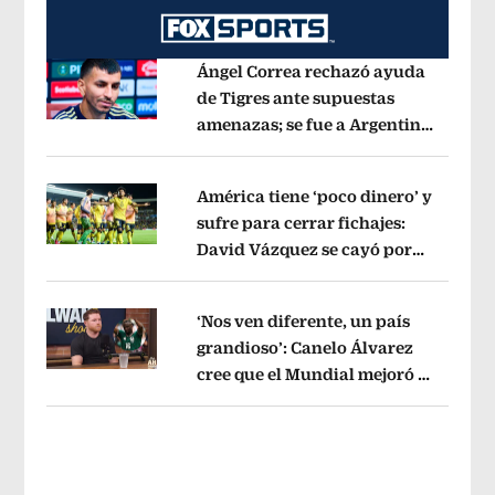
Ángel Correa rechazó ayuda
de Tigres ante supuestas
amenazas; se fue a Argentina
Opens in new window
sin pago de River
Opens in new wind
América tiene ‘poco dinero’ y
sufre para cerrar fichajes:
David Vázquez se cayó por
Opens in new window
tema administrativo
Opens in new w
‘Nos ven diferente, un país
grandioso’: Canelo Álvarez
cree que el Mundial mejoró la
Opens in new window
imagen de México
Opens in new win