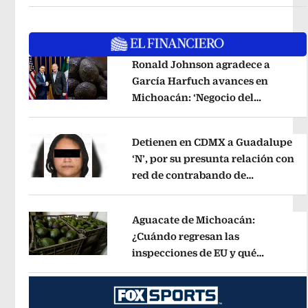
Ronald Johnson agradece a
García Harfuch avances en
Michoacán: ‘Negocio del
Opens in new window
aguacate es beneficioso’
Opens in 
Detienen en CDMX a Guadalupe
‘N’, por su presunta relación con
red de contrabando de
Opens in new window
hidrocarburos
Opens in new wind
Aguacate de Michoacán:
¿Cuándo regresan las
inspecciones de EU y qué
Opens in new window
municipios están incluidos?
Opens 