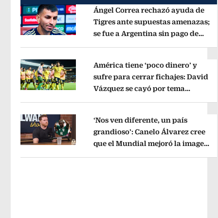
Ángel Correa rechazó ayuda de
Tigres ante supuestas amenazas;
se fue a Argentina sin pago de
Opens in new window
River
Opens in new window
América tiene ‘poco dinero’ y
sufre para cerrar fichajes: David
Vázquez se cayó por tema
Opens in new window
administrativo
Opens in new wind
‘Nos ven diferente, un país
grandioso’: Canelo Álvarez cree
que el Mundial mejoró la imagen
Opens in new window
de México
Opens in new window