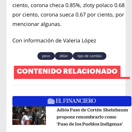
ciento, corona checa 0.85%, zloty polaco 0.68
por ciento, corona sueca 0.67 por ciento, por
mencionar algunas.
Con información de Valeria López
peso
dólar
tipo de cambio
CONTENIDO RELACIONADO
Adiós Paso de Cortés: Sheinbaum
propone renombrarlo como
‘Paso de los Pueblos Indígenas’
Ope
Opens in new window