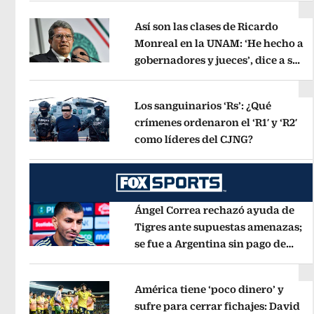
Así son las clases de Ricardo
Monreal en la UNAM: ‘He hecho a
gobernadores y jueces’, dice a sus
Opens in new window
alumnos
Opens in new window
Los sanguinarios ‘Rs’: ¿Qué
crímenes ordenaron el ‘R1′ y ‘R2′
como líderes del CJNG?
Opens in n
Opens in new window
Ángel Correa rechazó ayuda de
Tigres ante supuestas amenazas;
se fue a Argentina sin pago de
Opens in new window
River
Opens in new window
América tiene ‘poco dinero’ y
sufre para cerrar fichajes: David