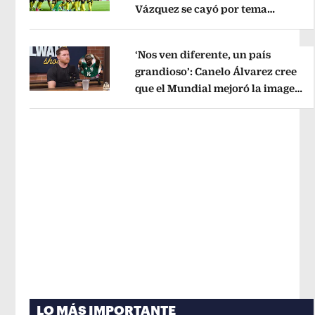
Vázquez se cayó por tema
Opens in new window
administrativo
Opens in new wind
‘Nos ven diferente, un país
grandioso’: Canelo Álvarez cree
que el Mundial mejoró la imagen
Opens in new window
de México
Opens in new window
LO MÁS IMPORTANTE