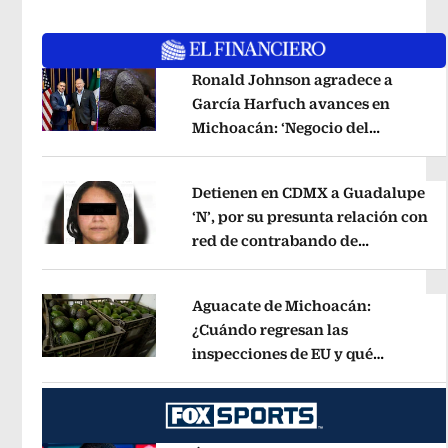
Ronald Johnson agradece a
García Harfuch avances en
Michoacán: ‘Negocio del
Opens in new window
aguacate es beneficioso’
Opens in 
Detienen en CDMX a Guadalupe
‘N’, por su presunta relación con
red de contrabando de
Opens in new window
hidrocarburos
Opens in new wind
Aguacate de Michoacán:
¿Cuándo regresan las
inspecciones de EU y qué
Opens in new window
municipios están incluidos?
Opens 