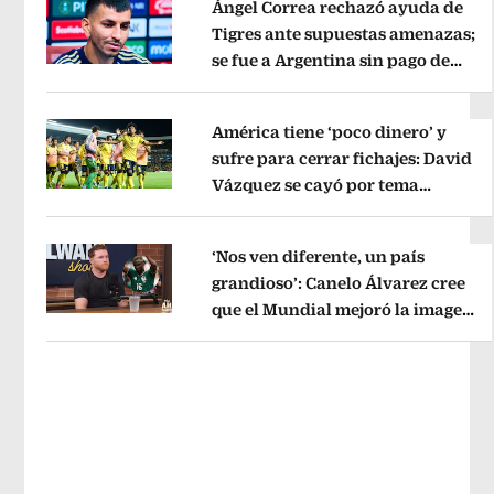
Ángel Correa rechazó ayuda de
Tigres ante supuestas amenazas;
se fue a Argentina sin pago de
Opens in new window
River
Opens in new window
América tiene ‘poco dinero’ y
sufre para cerrar fichajes: David
Vázquez se cayó por tema
Opens in new window
administrativo
Opens in new wind
‘Nos ven diferente, un país
grandioso’: Canelo Álvarez cree
que el Mundial mejoró la imagen
Opens in new window
de México
Opens in new window