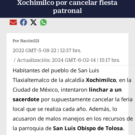
Xochimilco por cancelar fiesta
patronal
Compartir el artículo actual mediante global
Compartir el artículo actual mediante Email
Compartir el artículo actual mediante Facebook
Compartir el artículo actual mediante Twitter
Por
Nación321
2022 GMT-5-08-22 | 12:37 hrs.
/ Actualización:
2024 GMT-6-02-14 | 15:17 hrs.
Habitantes del pueblo de San Luis
Tlaxialtemalco de la alcaldía
Xochimilco
, en la
Ciudad de México, intentaron
linchar a un
sacerdote
por supuestamente cancelar la feria
local que se realiza cada año. Además, lo
acusaron de malos manejos en los recursos de
la parroquia de
San Luis Obispo de Tolosa
.