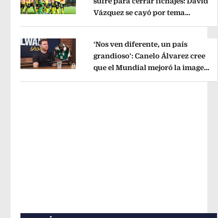
sufre para cerrar fichajes: David
Vázquez se cayó por tema
Opens in new window
administrativo
Opens in new wind
‘Nos ven diferente, un país
grandioso’: Canelo Álvarez cree
que el Mundial mejoró la imagen
Opens in new window
de México
Opens in new window