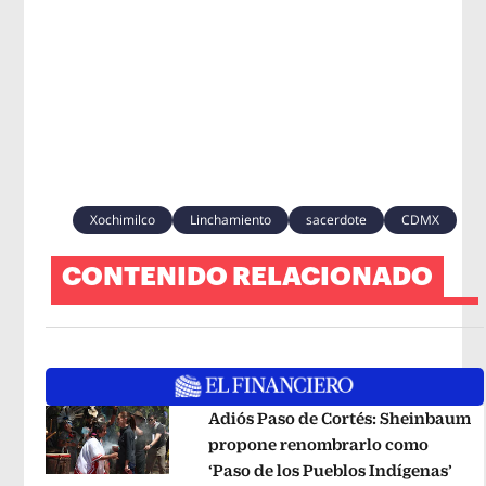
Xochimilco
Linchamiento
sacerdote
CDMX
CONTENIDO RELACIONADO
Adiós Paso de Cortés: Sheinbaum
propone renombrarlo como
‘Paso de los Pueblos Indígenas’
Ope