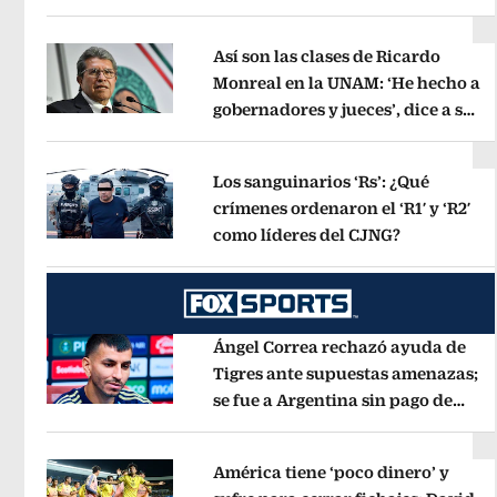
Opens in new window
Así son las clases de Ricardo
Monreal en la UNAM: ‘He hecho a
gobernadores y jueces’, dice a sus
Opens in new window
alumnos
Opens in new window
Los sanguinarios ‘Rs’: ¿Qué
crímenes ordenaron el ‘R1′ y ‘R2′
como líderes del CJNG?
Opens in n
Opens in new window
Ángel Correa rechazó ayuda de
Tigres ante supuestas amenazas;
se fue a Argentina sin pago de
Opens in new window
River
Opens in new window
América tiene ‘poco dinero’ y