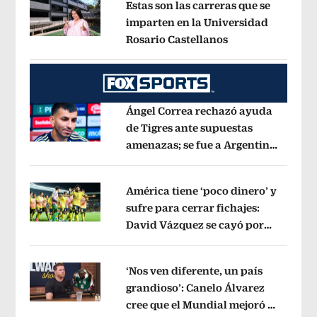
Estas son las carreras que se
imparten en la Universidad
Rosario Castellanos
Opens in new wi
Opens in new window
Ángel Correa rechazó ayuda
de Tigres ante supuestas
amenazas; se fue a Argentina
Opens in new window
sin pago de River
Opens in new wind
América tiene ‘poco dinero’ y
sufre para cerrar fichajes:
David Vázquez se cayó por
Opens in new window
tema administrativo
Opens in new w
‘Nos ven diferente, un país
grandioso’: Canelo Álvarez
cree que el Mundial mejoró la
Opens in new window