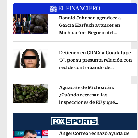
Ronald Johnson agradece a
García Harfuch avances en
Michoacán: ‘Negocio del
Opens in new window
aguacate es beneficioso’
Opens in 
Detienen en CDMX a Guadalupe
‘N’, por su presunta relación con
red de contrabando de
Opens in new window
hidrocarburos
Opens in new wind
Aguacate de Michoacán:
¿Cuándo regresan las
inspecciones de EU y qué
Opens in new window
municipios están incluidos?
Opens 
Ángel Correa rechazó ayuda de