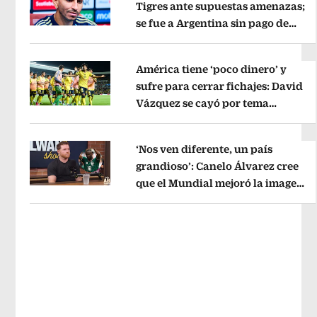
Tigres ante supuestas amenazas;
se fue a Argentina sin pago de
Opens in new window
River
Opens in new window
América tiene ‘poco dinero’ y
sufre para cerrar fichajes: David
Vázquez se cayó por tema
Opens in new window
administrativo
Opens in new wind
‘Nos ven diferente, un país
grandioso’: Canelo Álvarez cree
que el Mundial mejoró la imagen
Opens in new window
de México
Opens in new window