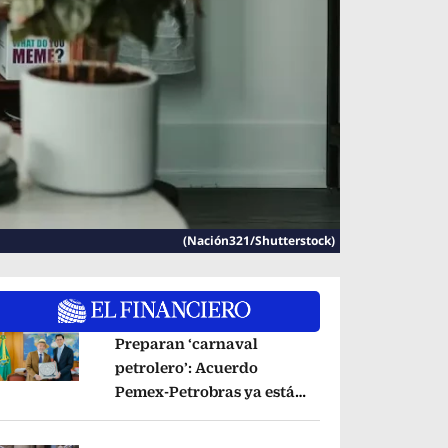
(Nación321/Shutterstock)
Preparan ‘carnaval
petrolero’: Acuerdo
Pemex-Petrobras ya está
pens in new window
en fase de ejecución,
anuncia canciller
Opens in new window