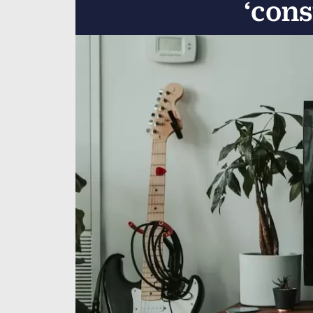
‘cons