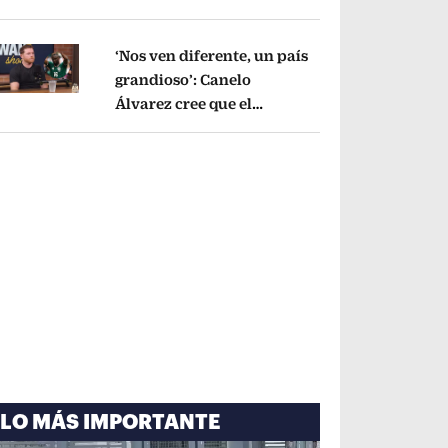
cayó por tema
administrativo
Opens in new window
‘Nos ven diferente, un país
grandioso’: Canelo
Álvarez cree que el
pens in new window
Mundial mejoró la imagen
de México
Opens in new window
LO MÁS IMPORTANTE