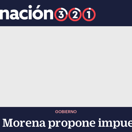
k
ocial-whatsapp
GOBIERNO
 Morena propone impues