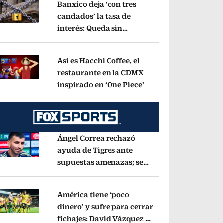
Banxico deja ‘con tres
candados’ la tasa de
interés: Queda sin
pens in new window
cambios en 6.50%
Opens in new window
Así es Hacchi Coffee, el
restaurante en la CDMX
inspirado en ‘One Piece’
Opens in new window
pens in new window
Ángel Correa rechazó
ayuda de Tigres ante
supuestas amenazas; se
pens in new window
fue a Argentina sin pago
de River
Opens in new window
América tiene ‘poco
dinero’ y sufre para cerrar
fichajes: David Vázquez se
pens in new window