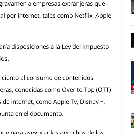
n gravamen a empresas extranjeras que
l por internet, tales como Netflix, Apple
O
aría disposiciones a la Ley del Impuesto
O
ios.
r ciento al consumo de contenidos
jeras, conocidas como Over to Top (OTT)
O
s de internet, como Apple Tv, Disney +,
 apunta en el documento.
ue para asegurar los derechos de los
O