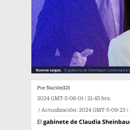
Nuevos cargos.
El gobierno de Sheinbaum comenzará el 
Por
Nación321
2024 GMT-5-08-01 | 21:45 hrs.
/ Actualización:
2024 GMT-5-09-23 | 1
El
g
abinete de Claudia Sheinba