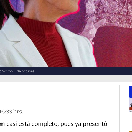
próximo 1 de octubre
6:33 hrs.
O
um
casi está completo, pues ya presentó