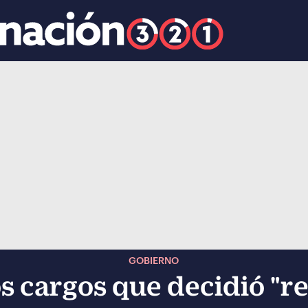
k
ocial-whatsapp
GOBIERNO
os cargos que decidió "re