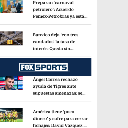
Preparan ‘carnaval
petrolero’: Acuerdo
Pemex-Petrobras ya está
pens in new window
en fase de ejecución,
anuncia canciller
Opens in new window
Banxico deja ‘con tres
candados’ la tasa de
interés: Queda sin
pens in new window
cambios en 6.50%
Opens in new window
Ángel Correa rechazó
ayuda de Tigres ante
supuestas amenazas; se
pens in new window
fue a Argentina sin pago
de River
Opens in new window
América tiene ‘poco
dinero’ y sufre para cerrar
fichajes: David Vázquez se
pens in new window