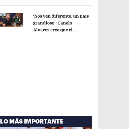
cayó por tema
administrativo
Opens in new window
‘Nos ven diferente, un país
grandioso’: Canelo
Álvarez cree que el
pens in new window
Mundial mejoró la imagen
de México
Opens in new window
LO MÁS IMPORTANTE