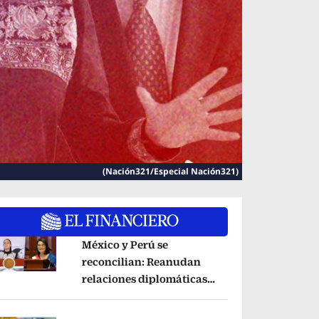
(Nación321/Especial Nación321)
México y Perú se
reconcilian: Reanudan
relaciones diplomáticas
pens in new window
tras acuerdo por Betssy
Chávez
Opens in new window