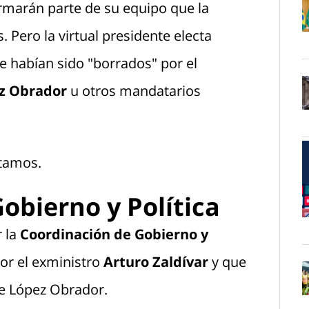
ormarán parte de su equipo que la
 Pero la virtual presidente electa
O
ue habían sido "borrados" por el
z Obrador
u otros mandatarios
O
tamos.
obierno y Política
O
 la
Coordinación de Gobierno y
or el exministro
Arturo Zaldívar
y que
de López Obrador.
O