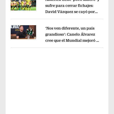
sufre para cerrar fichajes:
David Vázquez se cayó por
Opens in new window
tema administrativo
Opens in new w
‘Nos ven diferente, un país
grandioso’: Canelo Álvarez
cree que el Mundial mejoró la
Opens in new window
imagen de México
Opens in new win