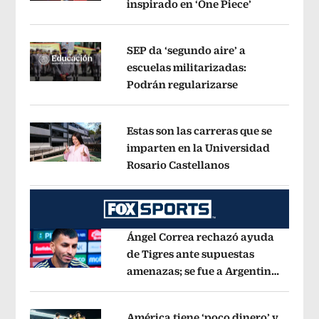
inspirado en ‘One Piece’
Opens in ne
Opens in new window
SEP da ‘segundo aire’ a
escuelas militarizadas:
Podrán regularizarse
Opens in new 
Opens in new window
Estas son las carreras que se
imparten en la Universidad
Rosario Castellanos
Opens in new wi
Opens in new window
Ángel Correa rechazó ayuda
de Tigres ante supuestas
amenazas; se fue a Argentina
Opens in new window
sin pago de River
Opens in new wind
América tiene ‘poco dinero’ y