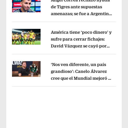
de Tigres ante supuestas
amenazas; se fue a Argentina
Opens in new window
sin pago de River
Opens in new wind
América tiene ‘poco dinero’ y
sufre para cerrar fichajes:
David Vázquez se cayó por
Opens in new window
tema administrativo
Opens in new w
‘Nos ven diferente, un país
grandioso’: Canelo Álvarez
cree que el Mundial mejoró la
Opens in new window
imagen de México
Opens in new win