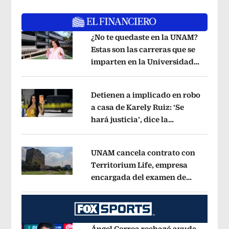
¿No te quedaste en la UNAM?
Estas son las carreras que se
imparten en la Universidad
Opens in new window
Rosario Castellanos
Opens in new wi
Detienen a implicado en robo
a casa de Karely Ruiz: ‘Se
hará justicia’, dice la
Opens in new window
influencer
Opens in new window
UNAM cancela contrato con
Territorium Life, empresa
encargada del examen de
Opens in new window
ingreso virtual
Opens in new window
Ángel Correa rechazó ayuda