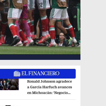
Ronald Johnson agradece
a García Harfuch avances
en Michoacán: ‘Negocio
pens in new window
del aguacate es
beneficioso’
Opens in new window