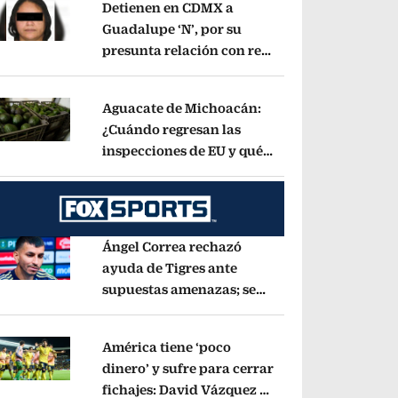
Detienen en CDMX a
Guadalupe ‘N’, por su
presunta relación con red
pens in new window
de contrabando de
hidrocarburos
Opens in new window
Aguacate de Michoacán:
¿Cuándo regresan las
inspecciones de EU y qué
pens in new window
municipios están
incluidos?
Opens in new window
Ángel Correa rechazó
ayuda de Tigres ante
supuestas amenazas; se
pens in new window
fue a Argentina sin pago
de River
Opens in new window
América tiene ‘poco
dinero’ y sufre para cerrar
fichajes: David Vázquez se
pens in new window