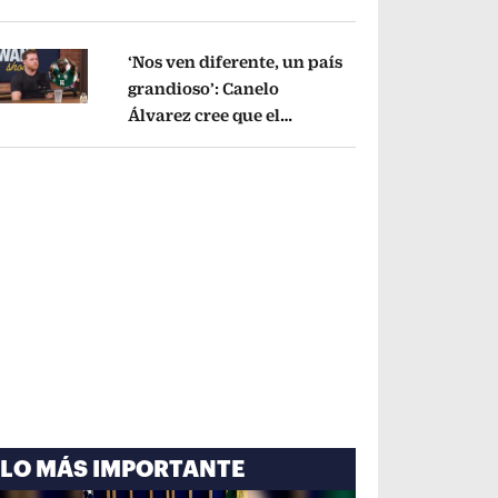
cayó por tema
administrativo
Opens in new window
‘Nos ven diferente, un país
grandioso’: Canelo
Álvarez cree que el
pens in new window
Mundial mejoró la imagen
de México
Opens in new window
LO MÁS IMPORTANTE