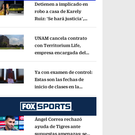
Detienen a implicado en
robo a casa de Karely
Ruiz: ‘Se hará justicia’,
pens in new window
dice la influencer
Opens in new window
UNAM cancela contrato
con Territorium Life,
empresa encargada del
pens in new window
examen de ingreso virtual
Opens in new wind
Ya con examen de control:
Estas son las fechas de
inicio de clases en la
pens in new window
UNAM
Opens in new window
Ángel Correa rechazó
ayuda de Tigres ante
supuestas amenazas; se
pens in new window