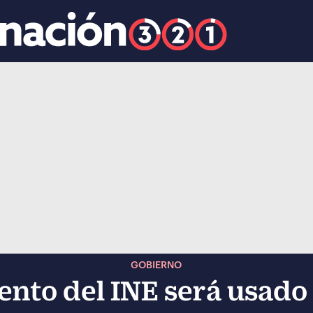
k
ocial-whatsapp
GOBIERNO
ento del INE será usado