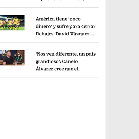
fue a Argentina sin pago
de River
Opens in new window
América tiene ‘poco
dinero’ y sufre para cerrar
fichajes: David Vázquez se
pens in new window
cayó por tema
administrativo
Opens in new window
‘Nos ven diferente, un país
grandioso’: Canelo
Álvarez cree que el
pens in new window
Mundial mejoró la imagen
de México
Opens in new window