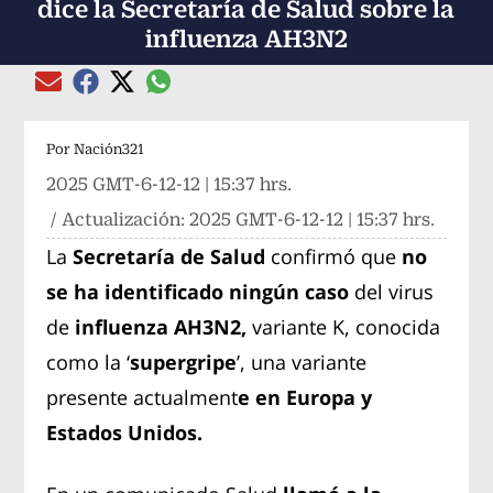
dice la Secretaría de Salud sobre la
influenza AH3N2
Compartir el artículo actual mediante global
Compartir el artículo actual mediante Email
Compartir el artículo actual mediante Facebook
Compartir el artículo actual mediante Twitter
Por
Nación321
2025 GMT-6-12-12 | 15:37 hrs.
/ Actualización:
2025 GMT-6-12-12 | 15:37 hrs.
La
Secretaría de Salud
confirmó que
no
se ha identificado ningún caso
del virus
de
influenza AH3N2,
variante K, conocida
como la ‘
supergripe
’, una variante
presente actualment
e en Europa y
Estados Unidos.