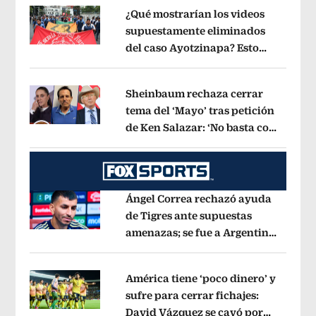
¿Qué mostrarían los videos
supuestamente eliminados
del caso Ayotzinapa? Esto
Opens in new window
dice exintegrante del GIEI
Opens in 
Sheinbaum rechaza cerrar
tema del ‘Mayo’ tras petición
de Ken Salazar: ‘No basta con
Opens in new window
decir que ya pasó’
Opens in new win
Ángel Correa rechazó ayuda
de Tigres ante supuestas
amenazas; se fue a Argentina
Opens in new window
sin pago de River
Opens in new wind
América tiene ‘poco dinero’ y
sufre para cerrar fichajes:
David Vázquez se cayó por